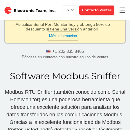
Togg
ES
Contacto Ventas
Electronic Team, Inc.
navi
¡Actualice Serial Port Monitor hoy y obtenga 50% de
descuento si tiene una versión anterior!
Más información
+1 202 335 8465
Póngase en contacto con nuestro equipo de ventas
Software Modbus Sniffer
Modbus RTU Sniffer (también conocido como Serial
Port Monitor) es una poderosa herramienta que
ofrece una excelente solución para analizar los
datos transferidos en las comunicaciones Modbus.
Gracias a la excelente funcionalidad de Modbus
Sniffer, usted podrá detectar y resolver fácilmente