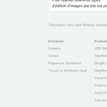
Pour réaliser différents types
d'édition d'images par lots sur 
Téléchargez votre client Windows centrali
Entreprise
Produit
À propos
USB Net
Contact
FlexiHub
Programme Distributeur
Donglify
Trouver un distributeur local
HelpWire
Virtual S
Serial t
Serial Po
Tous les