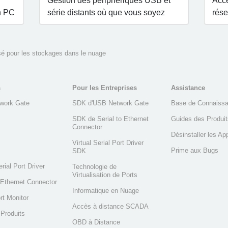
Gestion des périphériques USB et
Accè
un PC
série distants où que vous soyez
rés
sé pour les stockages dans le nuage
s
Pour les Entreprises
Assistance
work Gate
SDK d'USB Network Gate
Base de Connaiss
SDK de Serial to Ethernet
Guides des Produit
Connector
Désinstaller les Ap
Virtual Serial Port Driver
Prime aux Bugs
SDK
erial Port Driver
Technologie de
Virtualisation de Ports
o Ethernet Connector
Informatique en Nuage
rt Monitor
Accès à distance SCADA
 Produits
OBD à Distance