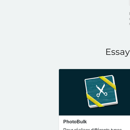
Essay
PhotoBulk