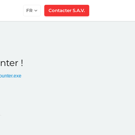
FR
Contacter S.A.V.
ter !
ounter.exe