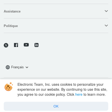
Assistance
Politique
Français
Electronic Team, Inc. uses cookies to personalize your
Copyright © 2026 Electronic Team, Inc., ses filiales et ses concédants.
experience on our website. By continuing to use this site,
Informations Légales.
you agree to our cookie policy. Click
here
to learn more.
11890 Sunrise Valley Dr, Ste 111, Reston, VA 20191, USA • +12023358465 •
support@electronic.us
OK