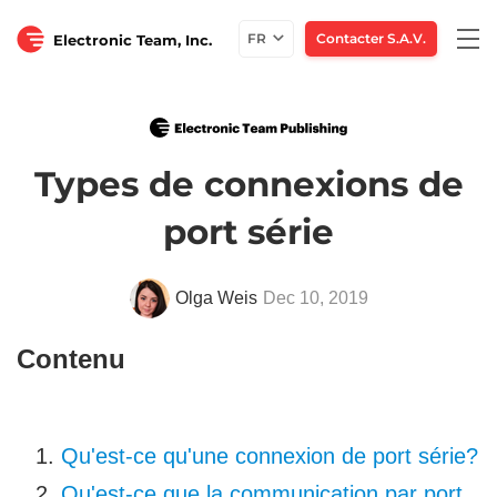
Togg
FR
Contacter S.A.V.
Electronic Team, Inc.
navi
Types de connexions de
port série
Olga Weis
Dec 10, 2019
Contenu
Qu'est-ce qu'une connexion de port série?
Qu'est-ce que la communication par port