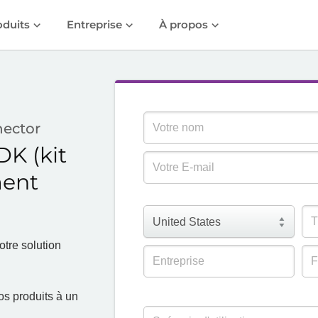
oduits
Entreprise
À propos
nector
K (kit
ment
otre solution
vos produits à un