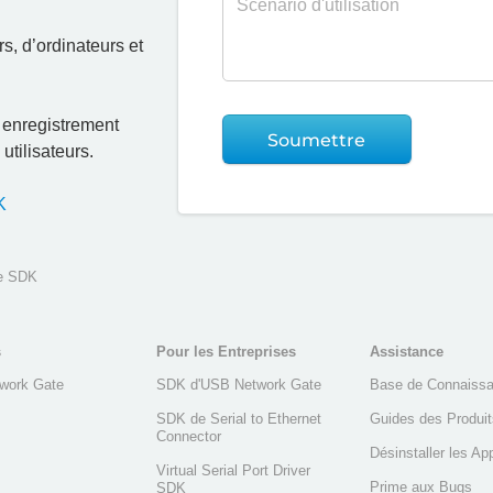
s, d’ordinateurs et
t enregistrement
Soumettre
utilisateurs.
K
le SDK
s
Pour les Entreprises
Assistance
work Gate
SDK d'USB Network Gate
Base de Connaiss
SDK de Serial to Ethernet
Guides des Produit
Connector
Désinstaller les Ap
Virtual Serial Port Driver
Prime aux Bugs
SDK