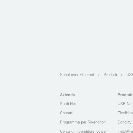
Serial over Ethernet
/
Prodotti
/
USB
Azienda
Prodotti
Su di Noi
USB Net
Contatti
FlexiHub
Programma per Rivenditori
Donglify
Cerca un rivenditore locale
HelpWire