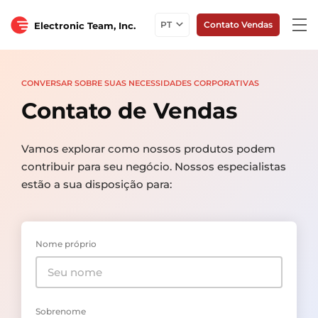
Togg
PT
Contato Vendas
Electronic Team, Inc.
navi
CONVERSAR SOBRE SUAS NECESSIDADES CORPORATIVAS
Contato de Vendas
Vamos explorar como nossos produtos podem
contribuir para seu negócio. Nossos especialistas
estão a sua disposição para:
Nome próprio
Sobrenome