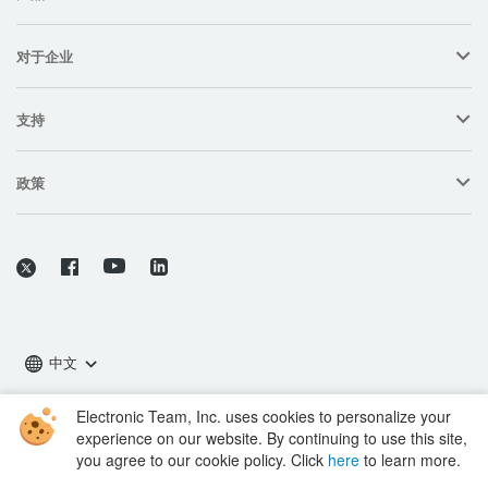
对于企业
支持
政策
中文
Electronic Team, Inc. uses cookies to personalize your
experience on our website. By continuing to use this site,
版权所有 © 2026 Electronic Team, Inc., 其附属公司和许可方。
法律信息
。
you agree to our cookie policy. Click
here
to learn more.
11890 Sunrise Valley Dr, Ste 111, Reston, VA 20191, USA • +12023358465 •
support@electronic.us