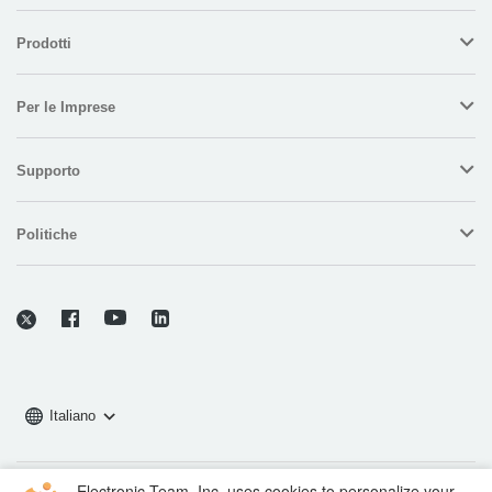
Prodotti
Per le Imprese
Supporto
Politiche
Italiano
Electronic Team, Inc. uses cookies to personalize your