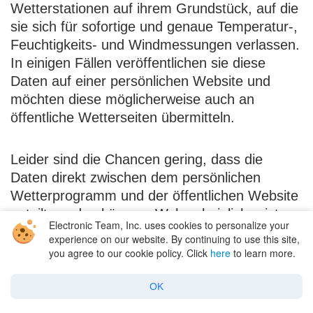
Wetterstationen auf ihrem Grundstück, auf die
sie sich für sofortige und genaue Temperatur-,
Feuchtigkeits- und Windmessungen verlassen.
In einigen Fällen veröffentlichen sie diese
Daten auf einer persönlichen Website und
möchten diese möglicherweise auch an
öffentliche Wetterseiten übermitteln.
Leider sind die Chancen gering, dass die
Daten direkt zwischen dem persönlichen
Wetterprogramm und der öffentlichen Website
geteilt werden können. Wahrscheinlicher ist,
Electronic Team, Inc. uses cookies to personalize your
dass die Datenformate unterschiedlich sind,
experience on our website. By continuing to use this site,
wodurch zwei Verbindungen zu den von der
you agree to our cookie policy. Click
here
to learn more.
Wetterstation erzeugten Rohdaten erforderlich
sind. Das Aufteilen des seriellen Anschlusses,
OK
der mit der Wetterstation verbunden ist, ist der