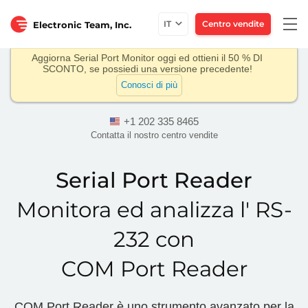
Togg
IT
Centro vendite
Electronic Team, Inc.
navi
Aggiorna Serial Port Monitor oggi ed ottieni il 50 % DI
SCONTO, se possiedi una versione precedente!
Conosci di più
+1 202 335 8465
Contatta il nostro centro vendite
Serial Port Reader
Monitora ed analizza l' RS-
232 con
COM Port Reader
COM Port Reader è uno strumento avanzato per la