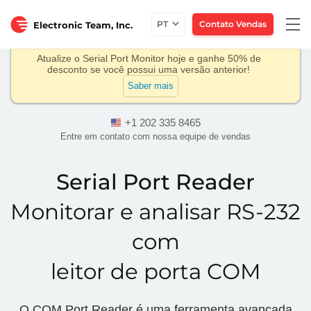
Togg
PT
Contato Vendas
Electronic Team, Inc.
navi
Atualize o Serial Port Monitor hoje e ganhe 50% de
desconto se você possui uma versão anterior!
Saber mais
+1 202 335 8465
Entre em contato com nossa equipe de vendas
Serial Port Reader
Monitorar e analisar RS-232
com
leitor de porta COM
O COM Port Reader é uma ferramenta avançada