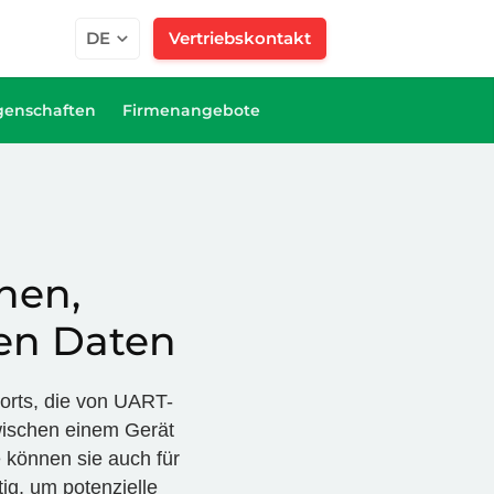
DE
Vertriebskontakt
genschaften
Firmenangebote
hen,
den Daten
orts, die von UART-
wischen einem Gerät
 können sie auch für
ig, um potenzielle