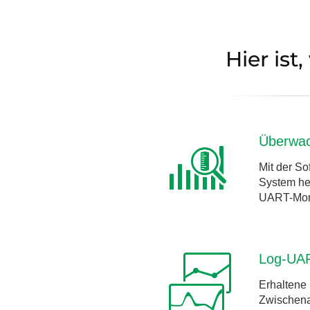
Hier is
Überwac
Mit der So
System her
UART-Monit
Log-UA
Erhaltene 
Zwischenab