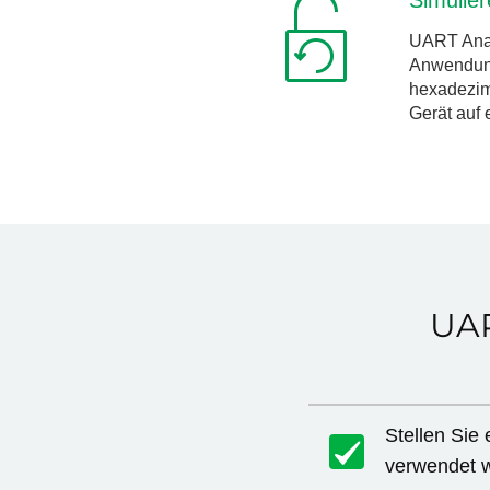
UART Anal
Anwendung.
hexadezima
Gerät auf 
UAR
Stellen Sie
verwendet w