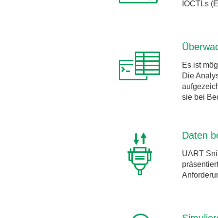
IOCTLs (Ei
Überwac
Es ist mög
Die Analys
aufgezeic
sie bei Be
Daten b
UART Sniff
präsentier
Anforderun
Simulie