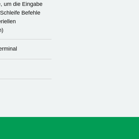
e, um die Eingabe
Schleife Befehle
iellen
n)
erminal