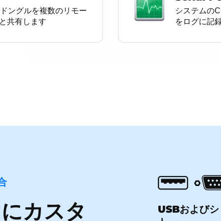
ィドングルを複数のリモー
システムのC
と共有します
をログに記
合
けにカスタ
USBおよび