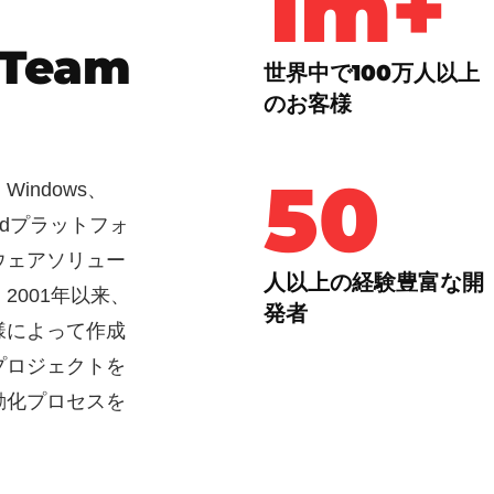
1m+
 Team
世界中で100万人以上
のお客様
50+
indows、
roidプラットフォ
ウェアソリュー
人以上の経験豊富な開
2001年以来、
発者
様によって作成
プロジェクトを
動化プロセスを