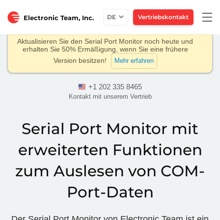
Togg
DE
Vertriebskontakt
Electronic Team, Inc.
navi
Aktualisieren Sie den Serial Port Monitor noch heute und
erhalten Sie 50% Ermäßigung, wenn Sie eine frühere
Version besitzen!
Mehr erfahren
+1 202 335 8465
Kontakt mit unserem Vertrieb
Serial Port Monitor mit
erweiterten Funktionen
zum Auslesen von COM-
Port-Daten
Der Serial Port Monitor von Electronic Team ist ein