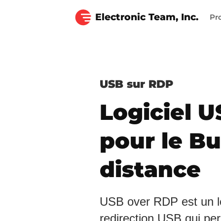
Electronic Team, Inc.
Pr
USB sur RDP
Logiciel U
pour le B
distance
USB over RDP est un log
redirection USB qui pe