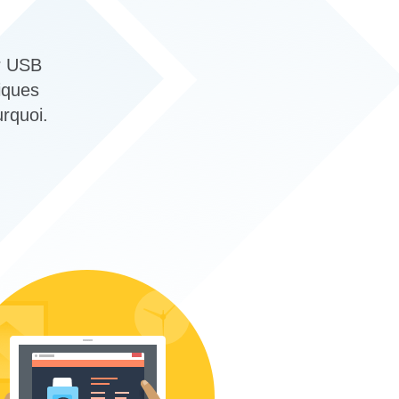
ur USB
iques
rquoi.