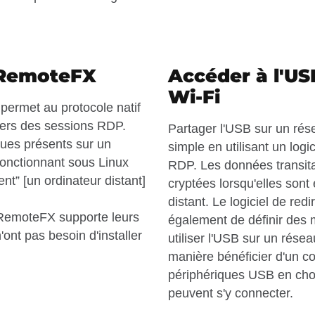
 RemoteFX
Accéder à l'US
Wi-Fi
ermet au protocole natif
vers des sessions RDP.
Partager l'USB sur un ré
ques présents sur un
simple en utilisant un logi
 fonctionnant sous Linux
RDP. Les données transita
nt” [un ordinateur distant]
cryptées lorsqu'elles sont
distant. Le logiciel de re
B RemoteFX supporte leurs
également de définir des 
n'ont pas besoin d'installer
utiliser l'USB sur un rése
manière bénéficier d'un con
périphériques USB en chois
peuvent s'y connecter.