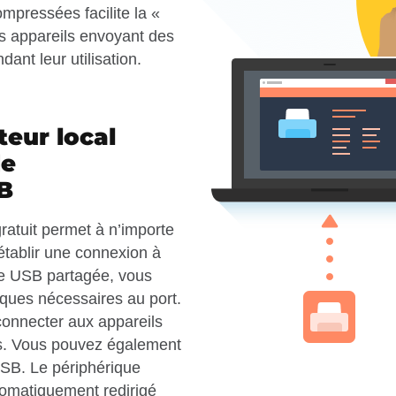
mpressées facilite la «
es appareils envoyant des
nt leur utilisation.
teur local
de
B
atuit permet à n’importe
établir une connexion à
ce USB partagée, vous
iques nécessaires au port.
onnecter aux appareils
ts. Vous pouvez également
SB. Le périphérique
omatiquement redirigé