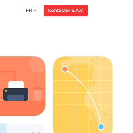
FR
Contacter S.A.V.