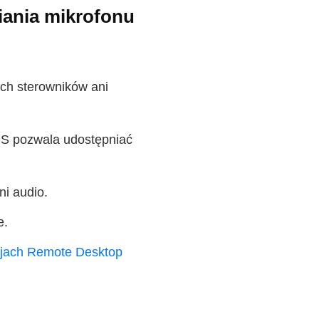
iania mikrofonu
ch sterowników ani
OS pozwala udostępniać
i audio.
e.
sjach Remote Desktop