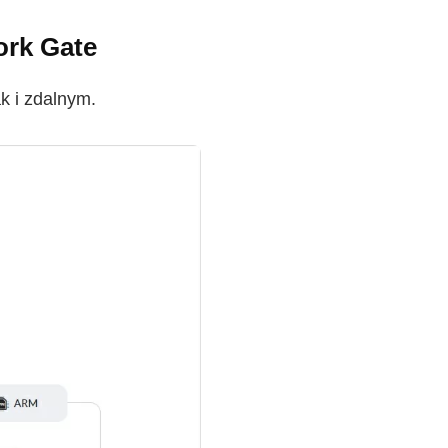
ork Gate
k i zdalnym.