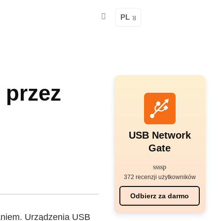
PL
 przez
USB Network
Gate
372 recenzji użytkowników
Odbierz za darmo
aniem. Urządzenia USB