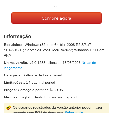
ou
Compre agora
Informação
Requisitos:
Windows (32-bit e 64-bit): 2008 R2 SP1/7
SP1/8/10/11; Server 2012/2016/2019/2022; Windows 10/11 em
ARM.
Última versão:
v
9.0.1288
, Liberado
13/05/2026
Notas de
lançamento
Categoria:
Software de Porta Serial
Limitações::
14-day trial period
Preços:
Começa a partir de $259.95
Idiomas:
English, Deutsch, Français, Español
Os usuários registrados da versão anterior podem fazer
upgrade com 50% de desconto.
Saber mais