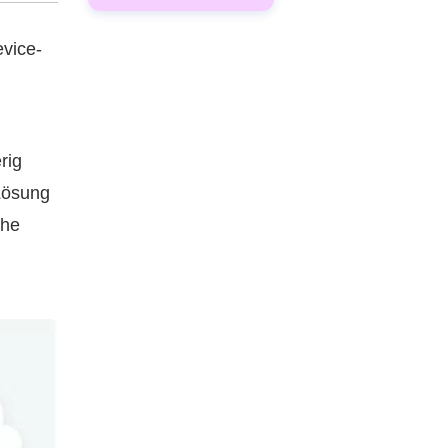
evice-
rig
Lösung
che