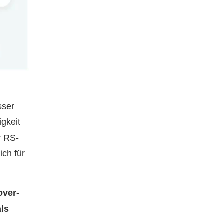
sser
gkeit
r RS-
ich für
over-
als