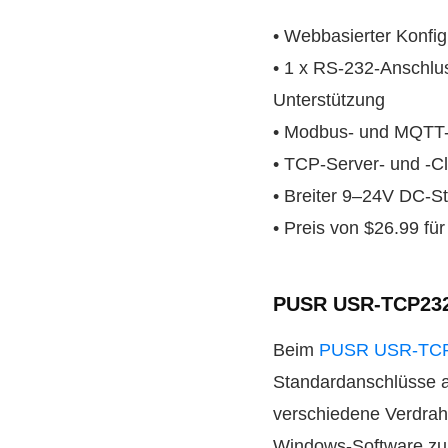
• Webbasierter Konfig
• 1 x RS-232-Anschlus
Unterstützung
• Modbus- und MQTT-Pr
• TCP-Server- und -Cl
• Breiter 9–24V DC-S
• Preis von $26.99 fü
PUSR USR-TCP232
Beim
PUSR USR-TCP
Standardanschlüsse al
verschiedene Verdrah
Windows-Software zur 