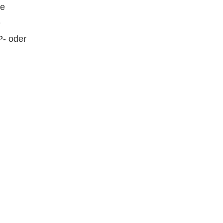
ne
e
P- oder