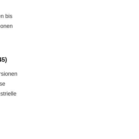
n bis
tionen
45)
rsionen
ese
trielle