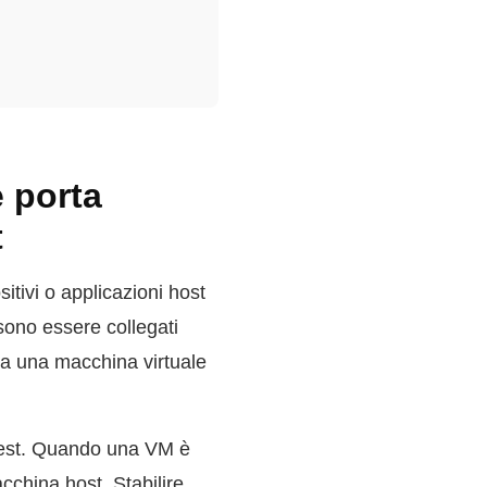
 porta
t
tivi o applicazioni host
ssono essere collegati
i a una macchina virtuale
 guest. Quando una VM è
cchina host. Stabilire