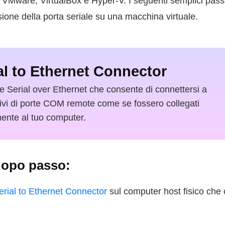
e VMware, VirtualBox e Hyper-V. I seguenti semplici pa
sione della porta seriale su una macchina virtuale.
al to Ethernet Connector
e Serial over Ethernet che consente di connettersi a
tivi di porte COM remote come se fossero collegati
mente al tuo computer.
dopo passo:
Serial to Ethernet Connector
sul computer host fisico che 