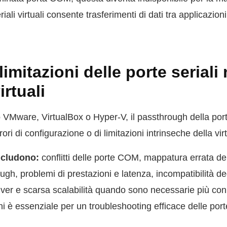
iali virtuali consente trasferimenti di dati tra applicazion
imitazioni delle porte seriali 
rtuali
o VMware, VirtualBox o Hyper-V, il passthrough della por
rrori di configurazione o di limitazioni intrinseche della vi
ncludono:
conflitti delle porte COM, mappatura errata del
ough, problemi di prestazioni e latenza, incompatibilità d
driver e scarsa scalabilità quando sono necessarie più c
 è essenziale per un troubleshooting efficace delle port