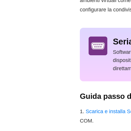
ambienti virtuali com
configurare la condivi
Seri
Softwar
disposi
diretta
Guida passo 
1.
Scarica e installa 
COM.