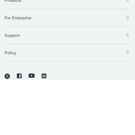
Products
For Enterprise
Support
Policy
Copyright © 2026 Electronic Team, Inc., its affiliates and licensors.
Legal Information
.
11890 Sunrise Valley Dr, Ste 111, Reston, VA 20191, USA • +12023358465 •