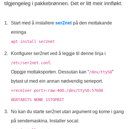
tilgjengeleg i pakkebrønnen. Det er litt meir innfløkt.
Start med å installere
ser2net
på den mottakande
eininga
apt install ser2net
Konfigurer ser2net ved å leggje til denne linja i
.
/etc/ser2net.conf
Oppgje mottaksporten. Dessutan kan “
”
/dev/ttyS0
bytast ut med ein annan nødvendig serieport.
<receiver port>:raw:400:/dev/ttyS0:57600
8DATABITS NONE 1STOPBIT
No kan du starte ser2net utan argument og kome i gang
på sendemaskina. Installer socat: