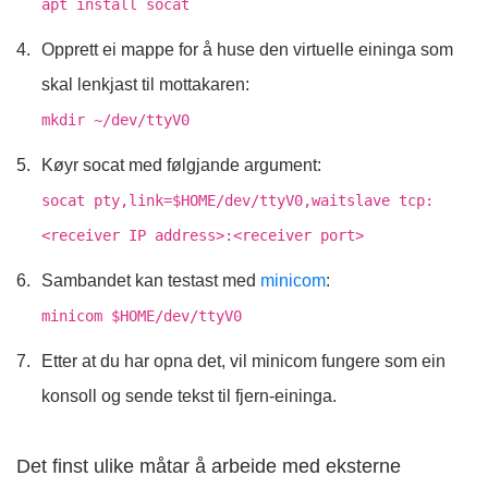
apt install socat
Opprett ei mappe for å huse den virtuelle eininga som
skal lenkjast til mottakaren:
mkdir ~/dev/ttyV0
Køyr socat med følgjande argument:
socat pty,link=$HOME/dev/ttyV0,waitslave tcp:
<receiver IP address>:<receiver port>
Sambandet kan testast med
minicom
:
minicom $HOME/dev/ttyV0
Etter at du har opna det, vil minicom fungere som ein
konsoll og sende tekst til fjern-eininga.
Det finst ulike måtar å arbeide med eksterne