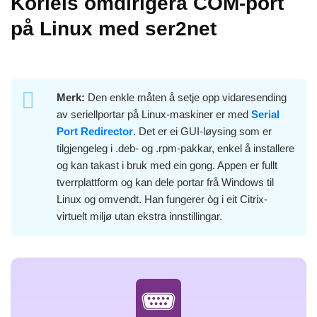
Korleis omdirigera COM-port
på Linux med ser2net
Merk:
Den enkle måten å setje opp vidaresending
av seriellportar på Linux-maskiner er med
Serial
Port Redirector
. Det er ei GUI-løysing som er
tilgjengeleg i .deb- og .rpm-pakkar, enkel å installere
og kan takast i bruk med ein gong. Appen er fullt
tverrplattform og kan dele portar frå Windows til
Linux og omvendt. Han fungerer òg i eit Citrix-
virtuelt miljø utan ekstra innstillingar.