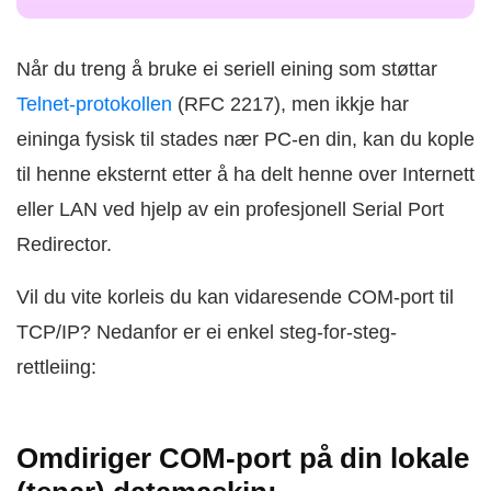
Når du treng å bruke ei seriell eining som støttar
Telnet-protokollen
(RFC 2217), men ikkje har
eininga fysisk til stades nær PC-en din, kan du kople
til henne eksternt etter å ha delt henne over Internett
eller LAN ved hjelp av ein profesjonell Serial Port
Redirector.
Vil du vite korleis du kan vidaresende COM-port til
TCP/IP? Nedanfor er ei enkel steg-for-steg-
rettleiing:
Omdiriger COM-port på din lokale