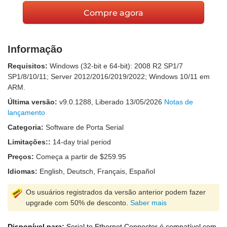
Compre agora
Informação
Requisitos:
Windows (32-bit e 64-bit): 2008 R2 SP1/7
SP1/8/10/11; Server 2012/2016/2019/2022; Windows 10/11 em
ARM.
Última versão:
v
9.0.1288
, Liberado
13/05/2026
Notas de
lançamento
Categoria:
Software de Porta Serial
Limitações::
14-day trial period
Preços:
Começa a partir de $259.95
Idiomas:
English, Deutsch, Français, Español
Os usuários registrados da versão anterior podem fazer
upgrade com 50% de desconto.
Saber mais
Disponível para:
Serial to Ethernet Connector é compatível com