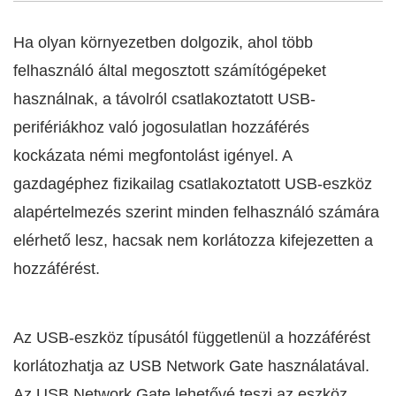
Ha olyan környezetben dolgozik, ahol több
felhasználó által megosztott számítógépeket
használnak, a távolról csatlakoztatott USB-
perifériákhoz való jogosulatlan hozzáférés
kockázata némi megfontolást igényel. A
gazdagéphez fizikailag csatlakoztatott USB-eszköz
alapértelmezés szerint minden felhasználó számára
elérhető lesz, hacsak nem korlátozza kifejezetten a
hozzáférést.
Az USB-eszköz típusától függetlenül a hozzáférést
korlátozhatja az USB Network Gate használatával.
Az USB Network Gate lehetővé teszi az eszköz