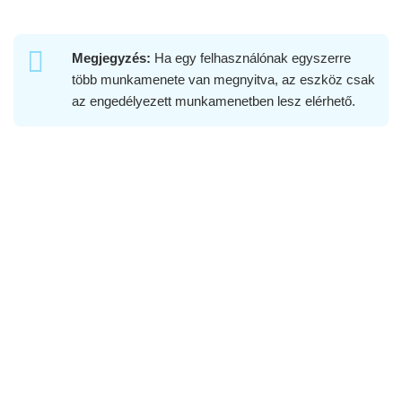
Megjegyzés:
Ha egy felhasználónak egyszerre
több munkamenete van megnyitva, az eszköz csak
az engedélyezett munkamenetben lesz elérhető.
Az eszköze most sikeresen meg lett osztva, és
elszigeteltük a jogosulatlan hozzáféréstől.