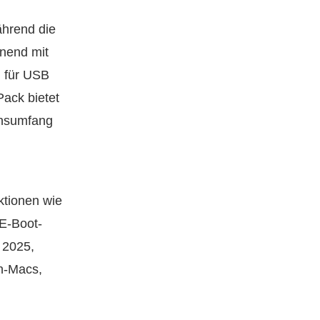
ährend die
nnend mit
 für USB
Pack bietet
onsumfang
ktionen wie
E-Boot-
t 2025,
on-Macs,