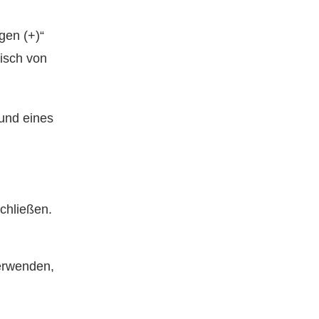
gen (+)“
tisch von
rund eines
chließen.
verwenden,