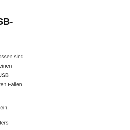
SB-
ossen sind.
einen
 USB
ten Fällen
ein.
lers