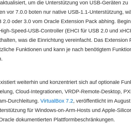
 aktualisiert, um die Unterstützung von USB-Geräten zu
en vor 7.0.0 boten nur native USB-1.1-Unterstützung, w
B 2.0 oder 3.0 vom Oracle Extension Pack abhing. Begi
High-Speed-USB-Controller (EHCI für USB 2.0 und xHCI
thalten, was die Einrichtung vereinfacht. Das Extension 
ätzliche Funktionen und kann je nach benötigtem Funkti
n.
istiert weiterhin und konzentriert sich auf optionale Fun
selung, Cloud-Integrationen, VRDP-Remote-Desktop, PX
m-Durchleitung.
VirtualBox 7.2
, veröffentlicht im Augus
nterstützung für Windows-on-Arm-Hosts und Apple-Silic
n Oracle dokumentierten Plattformbeschränkungen.