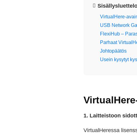
Sisällysluettel
VirtualHere-avai
USB Network Gate
FlexiHub – Paras 
Parhaat VirtualH
Johtopäätös
Usein kysytyt ky
VirtualHere
1. Laitteistoon sidott
VirtualHeressa lisenssi