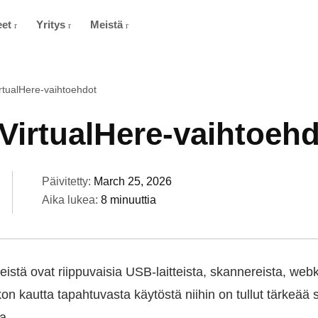
eet
Yritys
Meistä
rtualHere-vaihtoehdot
VirtualHere-vaihtoeh
Päivitetty:
March 25, 2026
Aika lukea:
8 minuuttia
tä ovat riippuvaisia USB-laitteista, skannereista, web
kon kautta tapahtuvasta käytöstä niihin on tullut tärkeää 
a.