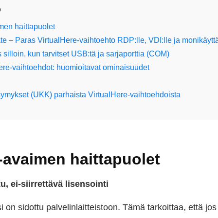
o
men haittapuolet
 – Paras VirtualHere-vaihtoehto RDP:lle, VDI:lle ja monikäyttä
silloin, kun tarvitset USB:tä ja sarjaporttia (COM)
ere-vaihtoehdot: huomioitavat ominaisuudet
symykset (UKK) parhaista VirtualHere-vaihtoehdoista
-avaimen haittapuolet
u, ei-siirrettävä lisensointi
 on sidottu palvelinlaitteistoon. Tämä tarkoittaa, että jos v