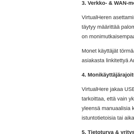
3. Verkko- & WAN-mo
VirtualHeren asettamin
täytyy määrittää palom
on monimutkaisempaa 
Monet käyttäjät törm
asiakasta linkitettyä 
4. Monikäyttäjärajoi
VirtualHere jakaa USB-
tarkoittaa, että vain y
yleensä manuaalisia ki
istuntotietoisia tai ai
5. Tietoturva & yrity