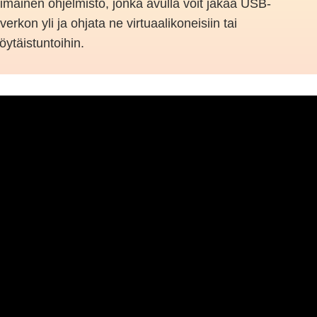
mainen ohjelmisto, jonka avulla voit jakaa USB-
a verkon yli ja ohjata ne virtuaalikoneisiin tai
öytäistuntoihin.