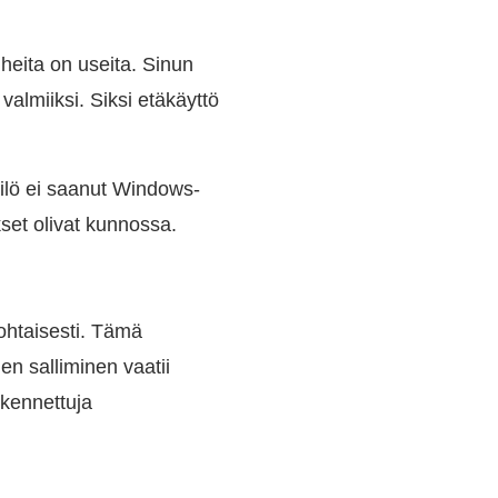
iheita on useita. Sinun
valmiiksi. Siksi etäkäyttö
kilö ei saanut Windows-
kset olivat kunnossa.
kohtaisesti. Tämä
ien salliminen vaatii
akennettuja