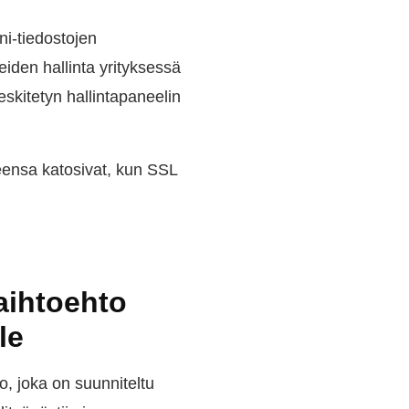
ni-tiedostojen
iden hallinta yrityksessä
eskitetyn hallintapaneelin
eensa katosivat, kun SSL
aihtoehto
le
, joka on suunniteltu