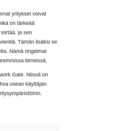
mat yritykset voivat
 mikä on tärkeää
 siirtää, ja sen
vientiä. Tämän lisäksi se
itteita. Nämä ongelmat
uremmissa tiimeissä.
work Gate. Niissä on
ahva usean käyttäjän
itysympäristöihin.