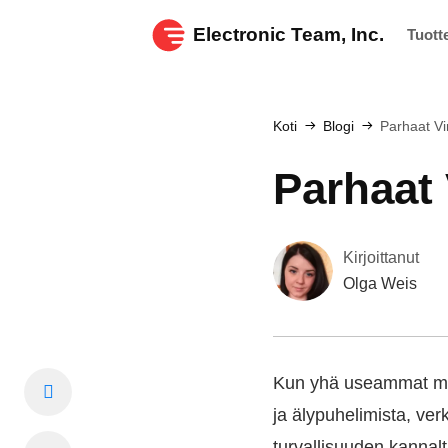
Electronic Team, Inc.
Tuott
Koti
Blogi
Parhaat Vi
Parhaat 
Kirjoittanut
Olga Weis
Kun yhä useammat meis
ja älypuhelimista, ver
turvallisuuden kannalt