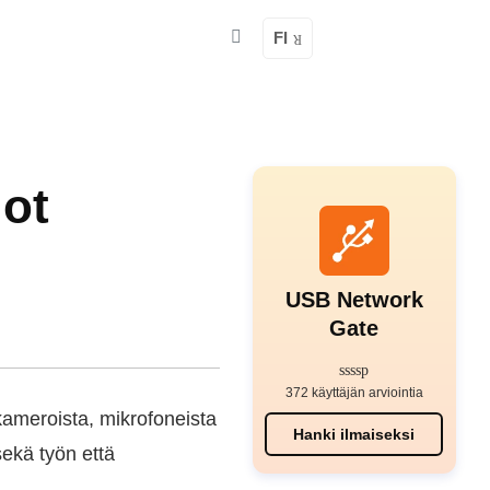
FI
dot
USB Network
Gate
372 käyttäjän arviointia
kameroista, mikrofoneista
Hanki ilmaiseksi
sekä työn että