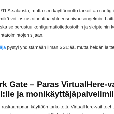
TLS-salausta, mutta sen käyttöönotto tarkoittaa config.i
ikä voi joskus aiheuttaa yhteensopivuusongelmia. Laitte
a se perustuu konfiguraatiotiedostoihin ja skripteihin k
lintatoimintojen sijaan.
äjä
pystyi yhdistämään ilman SSL:ää, mutta heidän laitt
k Gate – Paras VirtualHere-v
I:lle ja monikäyttäjäpalvelimil
 raskaampaan käyttöön tarkoitettu VirtualHere-vaihtoehto