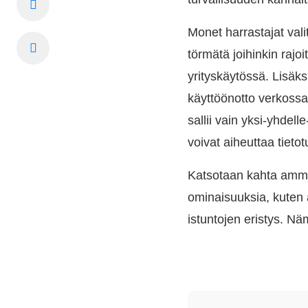
Monet harrastajat val
törmätä joihinkin rajo
yrityskäytössä. Lisäksi 
käyttöönotto verkossa 
sallii vain yksi-yhdell
voivat aiheuttaa tiet
Katsotaan kahta amma
ominaisuuksia, kuten 
istuntojen eristys. N