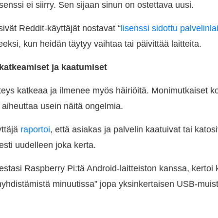
lisenssi ei siirry. Sen sijaan sinun on ostettava uusi.
ivät Reddit-käyttäjät nostavat “
lisenssi sidottu palvelinla
eksi, kun heidän täytyy vaihtaa tai päivittää laitteita.
 katkeamiset ja kaatumiset
eys katkeaa ja ilmenee myös häiriöitä. Monimutkaiset ko
 aiheuttaa usein näitä ongelmia.
ttäjä
raportoi
, että asiakas ja palvelin kaatuivat tai katosi
sti uudelleen joka kerta.
testasi Raspberry Pi:tä Android-laitteiston kanssa, kerto
nyhdistämistä minuutissa” jopa yksinkertaisen USB-muist