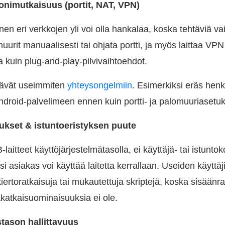
nimutkaisuus (portit, NAT, VPN)
en eri verkkojen yli voi olla hankalaa, koska tehtäviä va
uurit manuaalisesti tai ohjata portti, ja myös laittaa VPN 
kuin plug-and-play-pilvivaihtoehdot.
äävät useimmiten
yhteysongelmiin
. Esimerkiksi eräs hen
Android-palvelimeen ennen kuin portti- ja palomuuriasetu
tukset & istuntoeristyksen puute
laitteet käyttöjärjestelmätasolla, ei käyttäjä- tai istunto
ksi asiakas voi käyttää laitetta kerrallaan. Useiden käyttäj
ertoratkaisuja tai mukautettuja skriptejä, koska sisäänr
kakatkaisuominaisuuksia ei ole.
stason hallittavuus