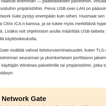
vaativat enemmän — päätelaitteiden palvelimiin, virtuaal
lisoituihin ympäristöihin. Perus USB-over-LAN on pääosi
etwork Gate pystyy enempään kuin siihen. Huomaat sen 
 Citrix ICA:n kanssa, ja se tukee myös merkittäviä hyper
Lisäksi voit ohjelmiston avulla määrittää USB-laitteita yksi
llä käyttöoikeuksilla.
ate sisältää vahvat tietoturvaominaisuudet, kuten TLS-
oiminnan seurannan ja yksinkertaisen porttitason jakami
käyttäjän Windows-palvelimille tai ympäristöihin, jotka t
 pääsyn.
 Network Gate