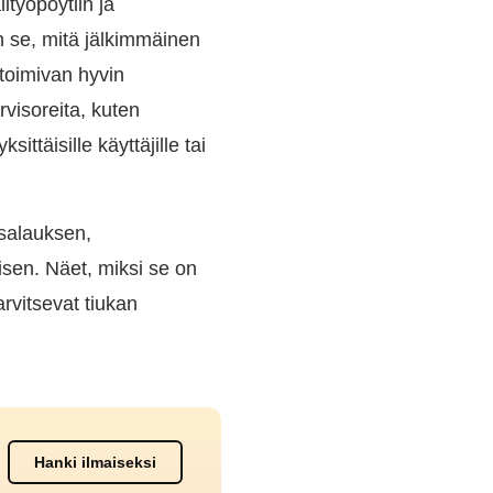
ityöpöytiin ja
n se, mitä jälkimmäinen
toimivan hyvin
visoreita, kuten
ttäisille käyttäjille tai
salauksen,
sen. Näet, miksi se on
arvitsevat tiukan
Hanki ilmaiseksi