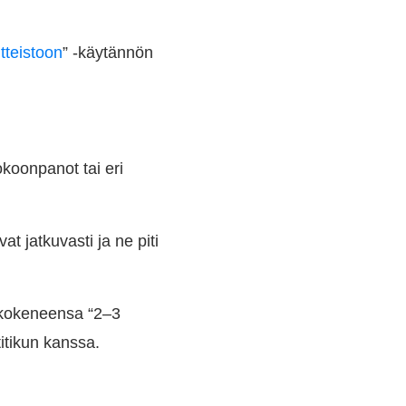
itteistoon
” -käytännön
koonpanot tai eri
vat jatkuvasti ja ne piti
i kokeneensa “2–3
itikun kanssa.