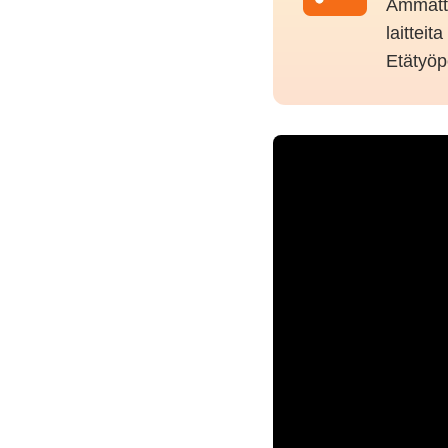
Ammatti
laitteit
Etätyöp