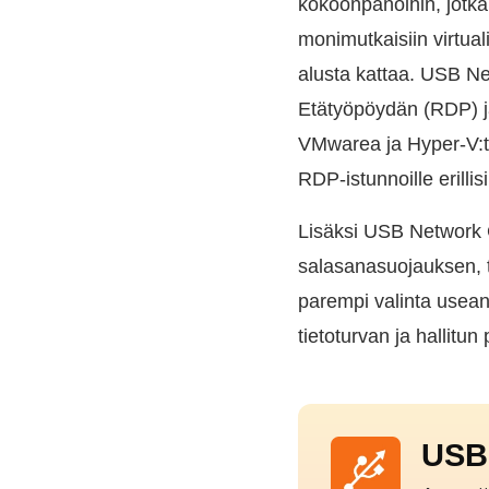
kokoonpanoihin, jotka 
monimutkaisiin virtua
alusta kattaa. USB N
Etätyöpöydän (RDP) ja
VMwarea ja Hyper-V:tä. 
RDP-istunnoille erillisi
Lisäksi USB Network G
salasanasuojauksen, t
parempi valinta usean 
tietoturvan ja hallitun
USB