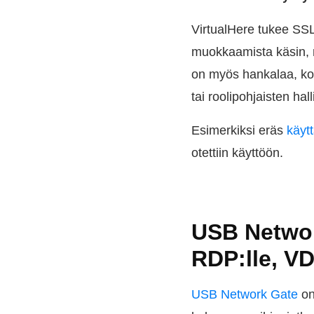
VirtualHere tukee SSL/
muokkaamista käsin, m
on myös hankalaa, kosk
tai roolipohjaisten hal
Esimerkiksi eräs
käytt
otettiin käyttöön.
USB Networ
RDP:lle, VD
USB Network Gate
on