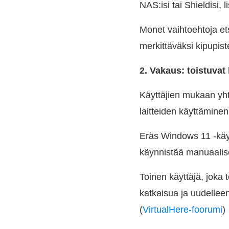
NAS:isi tai Shieldisi, 
Monet vaihtoehtoja ets
merkittäväksi kipupiste
2. Vakaus: toistuvat
Käyttäjien mukaan yht
laitteiden käyttäminen
Eräs Windows 11 -käy
käynnistää manuaalise
Toinen käyttäjä, joka 
katkaisua ja uudellee
(
VirtualHere-foorumi
)