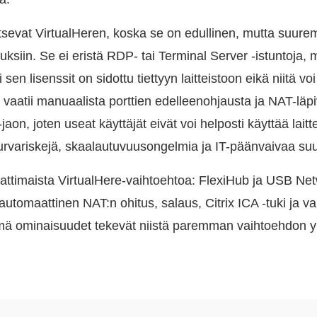
itsevat VirtualHeren, koska se on edullinen, mutta suurem
ituksiin. Se ei eristä RDP- tai Terminal Server -istuntoja,
sen lisenssit on sidottu tiettyyn laitteistoon eikä niitä voi
vaatii manuaalista porttien edelleenohjausta ja NAT-läpi
e-jaon, joten useat käyttäjät eivät voi helposti käyttää la
oturvariskejä, skaalautuvuusongelmia ja IT-päänvaivaa su
ttimaista VirtualHere-vaihtoehtoa: FlexiHub ja USB Net
automaattinen NAT:n ohitus, salaus, Citrix ICA -tuki ja v
ämä ominaisuudet tekevät niistä paremman vaihtoehdon yr