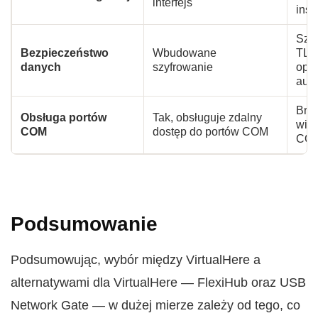
interfejs
inst
Szy
Bezpieczeństwo
Wbudowane
TLS 
danych
szyfrowanie
opc
auto
Bra
Obsługa portów
Tak, obsługuje zdalny
wirt
COM
dostęp do portów COM
COM
Podsumowanie
Podsumowując, wybór między VirtualHere a
alternatywami dla VirtualHere — FlexiHub oraz USB
Network Gate — w dużej mierze zależy od tego, co