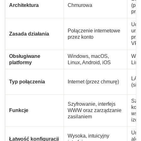
Architektura
Chmurowa
(pu
prze
Udo
Połączenie internetowe
urz
Zasada działania
przez konto
prz
VPN,
Obsługiwane
Windows, macOS,
Win
platformy
Linux, Android, iOS
Linu
LAN,
Typ połączenia
Internet (przez chmurę)
(sie
Szyf
Szyfrowanie, interfejs
komp
Funkcje
WWW oraz zarządzanie
wsp
zasilaniem
izol
Umi
Wysoka, intuicyjny
Łatwość konfiguracji
ale