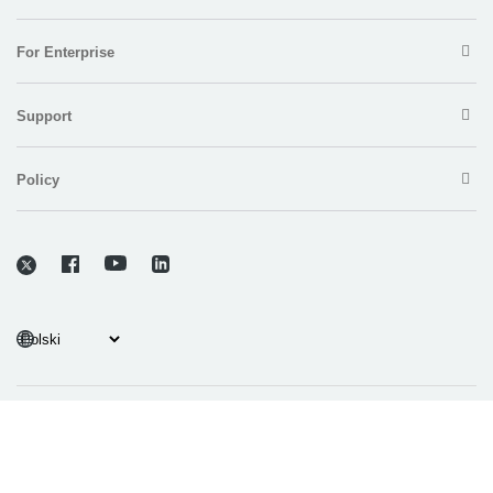
For Enterprise
Support
Policy
Copyright © 2026 Electronic Team, Inc., its affiliates and licensors.
Legal Information
.
11890 Sunrise Valley Dr, Ste 111, Reston, VA 20191, USA • +12023358465 •
support@electronic.us