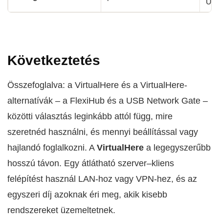
US
Következtetés
Összefoglalva: a VirtualHere és a VirtualHere-
alternatívák – a FlexiHub és a USB Network Gate –
közötti választás leginkább attól függ, mire
szeretnéd használni, és mennyi beállítással vagy
hajlandó foglalkozni. A
VirtualHere
a legegyszerűbb
hosszú távon. Egy átlátható szerver–kliens
felépítést használ LAN-hoz vagy VPN-hez, és az
egyszeri díj azoknak éri meg, akik kisebb
rendszereket üzemeltetnek.