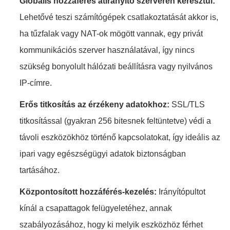
Globális hozzáférés átirányító szerveren keresztül:
Lehetővé teszi számítógépek csatlakoztatását akkor is,
ha tűzfalak vagy NAT-ok mögött vannak, egy privát
kommunikációs szerver használatával, így nincs
szükség bonyolult hálózati beállításra vagy nyilvános
IP-címre.
Erős titkosítás az érzékeny adatokhoz:
SSL/TLS
titkosítással (gyakran 256 bitesnek feltüntetve) védi a
távoli eszközökhöz történő kapcsolatokat, így ideális az
ipari vagy egészségügyi adatok biztonságban
tartásához.
Központosított hozzáférés-kezelés:
Irányítópultot
kínál a csapattagok felügyeletéhez, annak
szabályozásához, hogy ki melyik eszközhöz férhet