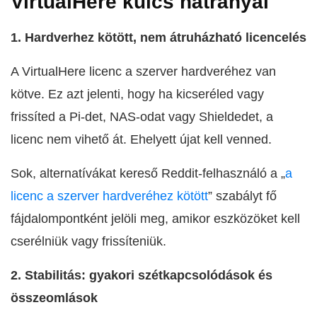
VirtualHere kulcs hátrányai
1. Hardverhez kötött, nem átruházható licencelés
A VirtualHere licenc a szerver hardveréhez van
kötve. Ez azt jelenti, hogy ha kicseréled vagy
frissíted a Pi-det, NAS-odat vagy Shieldedet, a
licenc nem vihető át. Ehelyett újat kell venned.
Sok, alternatívákat kereső Reddit-felhasználó a „
a
licenc a szerver hardveréhez kötött
” szabályt fő
fájdalompontként jelöli meg, amikor eszközöket kell
cserélniük vagy frissíteniük.
2. Stabilitás: gyakori szétkapcsolódások és
összeomlások