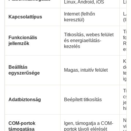
Linux, Android, iOS
Lin
Internet (felhőn
LAN
Kapcsolattípus
keresztül)
(IP
Titk
Titkosítás, webes felület
Funkcionális
for
és energiaellátás-
jellemzők
RDP
kezelés
esz
Köz
Beállítás
de
Magas, intuitív felület
egyszerűsége
tele
igé
Titk
csa
Adatbiztonság
Beépített titkosítás
jel
hite
Nin
COM-portok
Igen, támogatja a COM-
virt
támogatása
portok távoli elérését