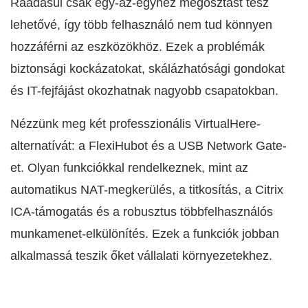
Ráadásul csak egy-az-egyhez megosztást tesz
lehetővé, így több felhasználó nem tud könnyen
hozzáférni az eszközökhöz. Ezek a problémák
biztonsági kockázatokat, skálázhatósági gondokat
és IT-fejfájást okozhatnak nagyobb csapatokban.
Nézzünk meg két professzionális VirtualHere-
alternatívát: a FlexiHubot és a USB Network Gate-
et. Olyan funkciókkal rendelkeznek, mint az
automatikus NAT-megkerülés, a titkosítás, a Citrix
ICA-támogatás és a robusztus többfelhasználós
munkamenet-elkülönítés. Ezek a funkciók jobban
alkalmassá teszik őket vállalati környezetekhez.