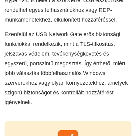
Hyper-V-t. Emellett a szoftverrel USB-eszközöket
rendelhet egyes felhasználókhoz vagy RDP-
munkamenetekhez, elkülönített hozzáféréssel.
Ezenfelül az USB Network Gate erős biztonsági
funkciókkal rendelkezik, mint a TLS-titkosítás,
jelszavas védelem, tevékenységkövetés és
egyszerű, portszintű megosztás. Így érthető, miért
jobb választás többfelhasználós Windows
szerverekhez vagy olyan környezetekhez, amelyek
szigorú biztonságot és kontrollált hozzáférést
igényelnek.