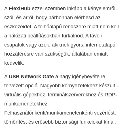
A
FlexiHub
ezzel szemben inkább a kényelemről
szól, és arról, hogy bárhonnan elérhesd az
eszközeidet. A felhőalapú rendszere miatt nem kell
a hálózati beállításokban turkálnod. A távoli
csapatok vagy azok, akiknek gyors, internetalapú
hozzáférésre van szükségük, általában emiatt
kedvelik.
A
USB Network Gate
a nagy igénybevételre
tervezett opció. Nagyobb környezetekhez készült –
virtuális gépekhez, terminálszerverekhez és RDP-
munkamenetekhez.
Felhasználónkénti/munkamenetenkénti vezérlést,
tömörítést és erősebb biztonsági funkciókat kínál.