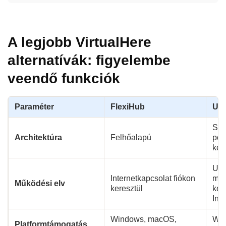
A legjobb VirtualHere
alternatívák: figyelembe
veendő funkciók
Paraméter
FlexiHub
USB
Sze
Architektúra
Felhőalapú
pon
ker
USB
Internetkapcsolat fiókon
meg
Működési elv
keresztül
ker
Inte
Windows, macOS,
Win
Platformtámogatás