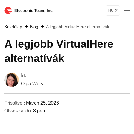
Electronic Team, Inc.
HU
Kezdőlap
Blog
A legjobb VirtualHere alternatívák
A legjobb VirtualHere
alternatívák
Írta
Olga Weis
Frissítve::
March 25, 2026
Olvasási idő:
8 perc