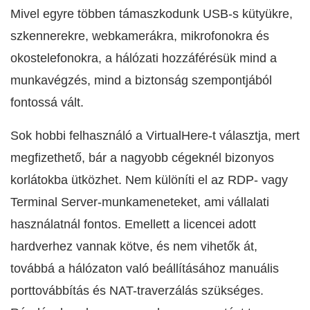
Mivel egyre többen támaszkodunk USB-s kütyükre,
szkennerekre, webkamerákra, mikrofonokra és
okostelefonokra, a hálózati hozzáférésük mind a
munkavégzés, mind a biztonság szempontjából
fontossá vált.
Sok hobbi felhasználó a VirtualHere-t választja, mert
megfizethető, bár a nagyobb cégeknél bizonyos
korlátokba ütközhet. Nem különíti el az RDP- vagy
Terminal Server-munkameneteket, ami vállalati
használatnál fontos. Emellett a licencei adott
hardverhez vannak kötve, és nem vihetők át,
továbbá a hálózaton való beállításához manuális
porttovábbítás és NAT-traverzálás szükséges.