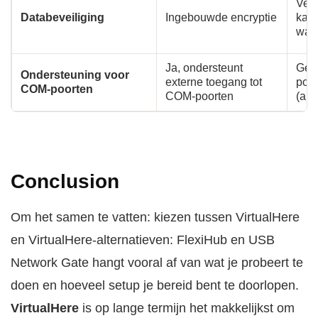
Vers
Databeveiliging
Ingebouwde encryptie
kana
wach
Ja, ondersteunt
Gee
Ondersteuning voor
externe toegang tot
poor
COM-poorten
COM-poorten
(all
Conclusion
Om het samen te vatten: kiezen tussen VirtualHere
en VirtualHere-alternatieven: FlexiHub en USB
Network Gate hangt vooral af van wat je probeert te
doen en hoeveel setup je bereid bent te doorlopen.
VirtualHere
is op lange termijn het makkelijkst om