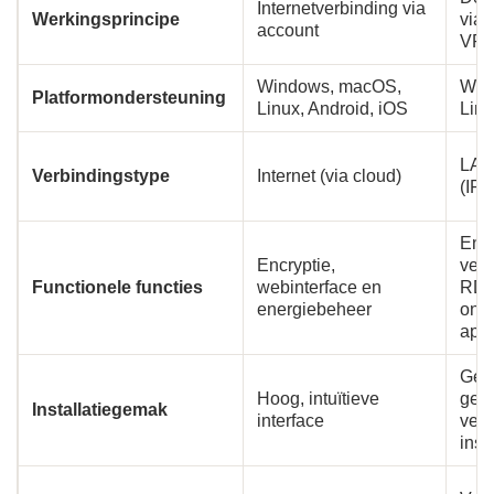
Internetverbinding via
Werkingsprincipe
via 
account
VPN,
Windows, macOS,
Win
Platformondersteuning
Linux, Android, iOS
Linu
LAN,
Verbindingstype
Internet (via cloud)
(IP-
Encr
Encryptie,
verk
Functionele functies
webinterface en
RDP
energiebeheer
onde
appa
Gem
Hoog, intuïtieve
geb
Installatiegemak
interface
vere
inst