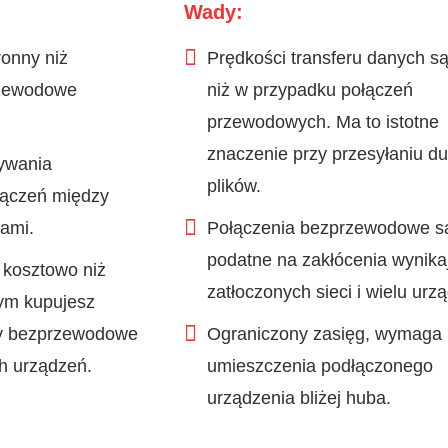
Wady:
ronny niż
Prędkości transferu danych są
rzewodowe
niż w przypadku połączeń
przewodowych. Ma to istotne
znaczenie przy przesyłaniu d
ywania
plików.
łączeń między
ami.
Połączenia bezprzewodowe s
podatne na zakłócenia wynika
 kosztowo niż
zatłoczonych sieci i wielu urz
rym kupujesz
ry bezprzewodowe
Ograniczony zasięg, wymaga
h urządzeń.
umieszczenia podłączonego
urządzenia bliżej huba.