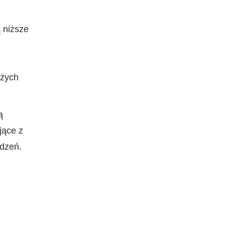
 niższe
użych
ą
jące z
ądzeń.