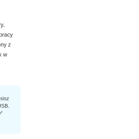
y,
 pracy
ony z
k w
sisz
USB.
y”