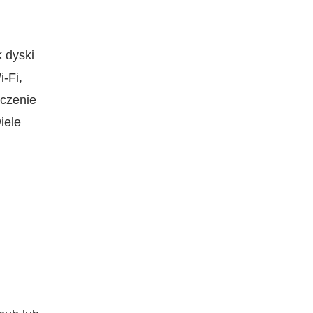
 dyski
‑Fi,
zczenie
iele