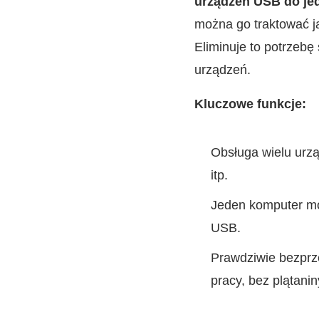
urządzeń USB do je
można go traktować 
Eliminuje to potrzeb
urządzeń.
Kluczowe funkcje:
Obsługa wielu urzą
itp.
Jeden komputer mo
USB.
Prawdziwie bezprz
pracy, bez plątanin