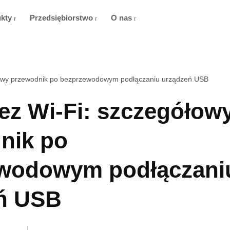
ukty
Przedsiębiorstwo
O nas
łowy przewodnik po bezprzewodowym podłączaniu urządzeń USB
ez Wi‑Fi: szczegółow
nik po
wodowym podłączani
ń USB