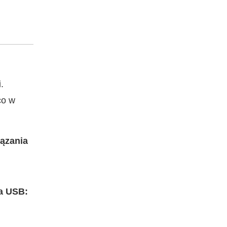
.
co w
ązania
a USB: