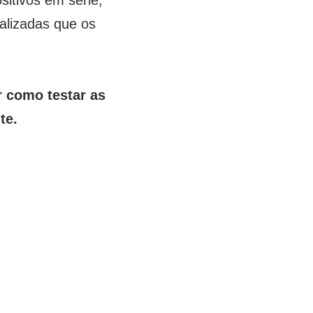
itivos em série,
alizadas que os
r como testar as
te.