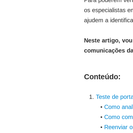
Para poderem veri
os especialistas 
ajudem a identific
Neste artigo, vo
comunicações da 
Conteúdo:
Teste de por
•
Como anali
•
Como compa
•
Reenviar 