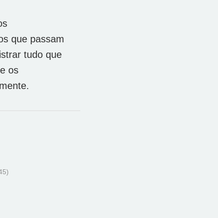
os
ados que passam
istrar tudo que
e os
mente.
45)