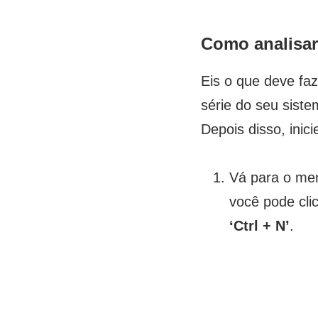
Como analisar
Eis o que deve faz
série do seu sist
Depois disso, ini
Vá para o men
você pode cl
‘Ctrl + N’
.