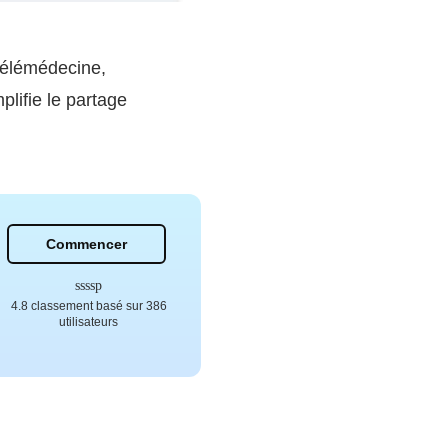
 télémédecine,
mplifie le partage
Commencer
4.8 classement basé sur 386
utilisateurs