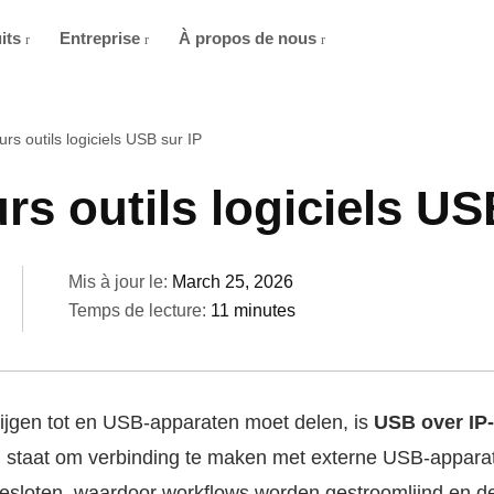
its
Entreprise
À propos de nous
urs outils logiciels USB sur IP
urs outils logiciels US
Mis à jour le:
March 25, 2026
Temps de lecture:
11 minutes
ijgen tot en USB-apparaten moet delen, is
USB over IP-
in staat om verbinding te maken met externe USB-apparat
sloten, waardoor workflows worden gestroomlijnd en de