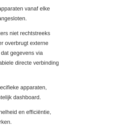
apparaten vanaf elke
angesloten.
rs niet rechtstreeks
r overbrugt externe
 dat gegevens via
biele directe verbinding
ecifieke apparaten,
telijk dashboard.
lheid en efficiëntie,
rken.