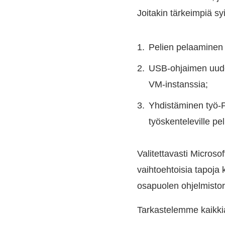
Joitakin tärkeimpiä sy
Pelien pelaaminen
USB-ohjaimen uudel
VM-instanssia;
Yhdistäminen työ-P
työskenteleville peli
Valitettavasti Microso
vaihtoehtoisia tapoja
osapuolen ohjelmisto
Tarkastelemme kaikki