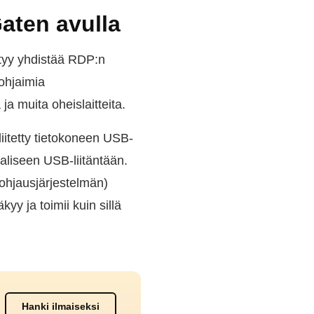
aten avulla
ytyy yhdistää RDP:n
-ohjaimia
a muita oheislaitteita.
liitetty tietokoneen USB-
aaliseen USB-liitäntään.
ohjausjärjestelmän)
yy ja toimii kuin sillä
Hanki ilmaiseksi