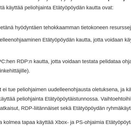
itä käyttää peliohjainta Etätyöpöydän kautta ovat:
 etänä hyödyntäen tehokkaamman tietokoneen resurssej
leenohjaaminen Etätyöpöydän kautta, jotta voidaan käy
C:hen RDP:n kautta, jotta voidaan testata pelidataa ohj
nkehittäjille).
ft ei tue peliohjaimen uudelleenohjausta oletuksena, ja kä
 käyttää peliohjainta Etätyöpöytäistunnossa. Vaihtoehtoi
ratkaisut, RDP-liitännäiset sekä Etätyöpöydän ryhmäkä
a kolmea tapaa käyttää Xbox- ja PS-ohjaimia Etätyöpöyt