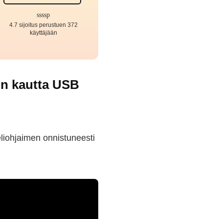
4.7 sijoitus perustuen 372
käyttäjään
:n kautta USB
eliohjaimen onnistuneesti