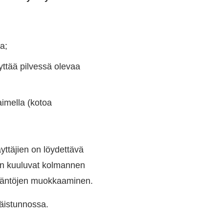
a;
ttää pilvessä olevaa
aimella (kotoa
yttäjien on löydettävä
hin kuuluvat kolmannen
ytäntöjen muokkaaminen.
äistunnossa.