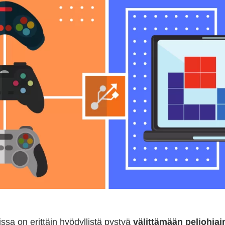
oissa on erittäin hyödyllistä pystyä
välittämään peliohja