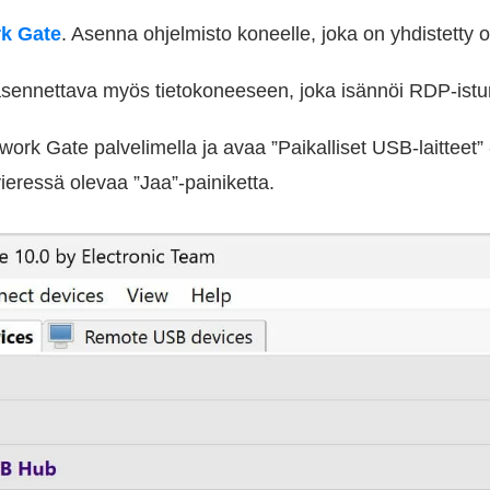
k Gate
. Asenna ohjelmisto koneelle, joka on yhdistetty o
 asennettava myös tietokoneeseen, joka isännöi RDP-istu
rk Gate palvelimella ja avaa ”Paikalliset USB-laitteet” -v
eressä olevaa ”Jaa”-painiketta.