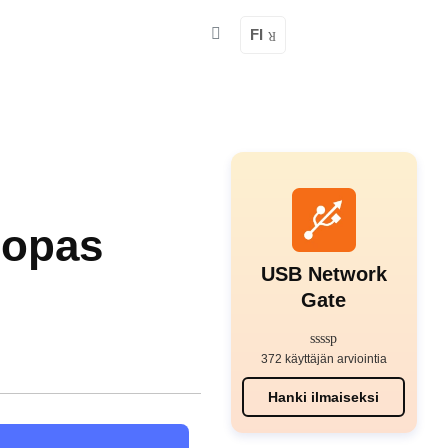
FI
 opas
USB Network
Gate
372 käyttäjän arviointia
Hanki ilmaiseksi