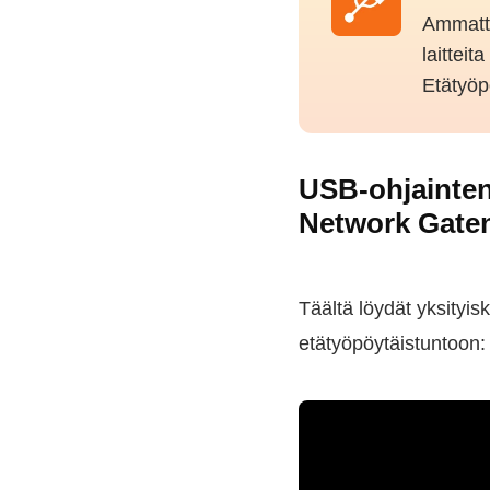
Ammatti
laitteit
Etätyöp
USB-ohjainten
Network Gaten
Täältä löydät yksityis
etätyöpöytäistuntoon: