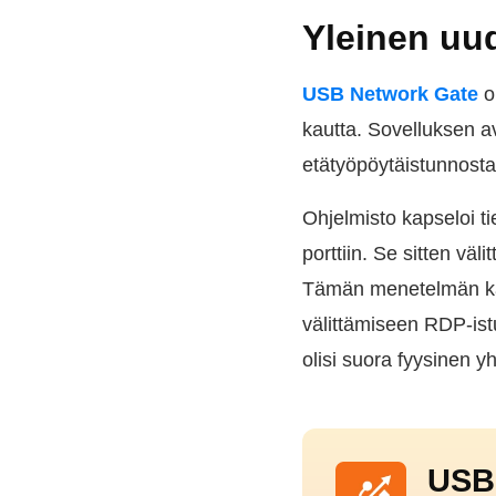
Yleinen uu
USB Network Gate
o
kautta. Sovelluksen av
etätyöpöytäistunnosta.
Ohjelmisto kapseloi ti
porttiin. Se sitten väl
Tämän menetelmän käy
välittämiseen RDP-istun
olisi suora fyysinen y
USB