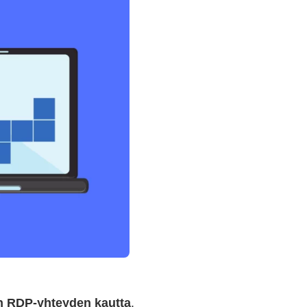
in RDP-yhteyden kautta
.