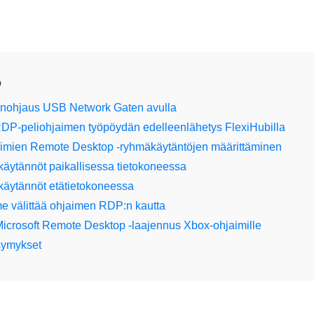
o
enohjaus USB Network Gaten avulla
DP-peliohjaimen työpöydän edelleenlähetys FlexiHubilla
aimien Remote Desktop -ryhmäkäytäntöjen määrittäminen
käytännöt paikallisessa tietokoneessa
käytännöt etätietokoneessa
e välittää ohjaimen RDP:n kautta
crosoft Remote Desktop -laajennus Xbox-ohjaimille
symykset