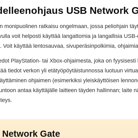
delleenohjaus USB Network G
n monipuolinen ratkaisu ongelmaan, jossa peliohjain tä
ulla voit helposti käyttää langattomia ja langallisia USB
 Voit käyttää lentosauvaa, sivuperäsinpolkimia, ohjaimia j
edot PlayStation- tai Xbox-ohjaimesta, joka on fyysisesti 
ittää tiedot verkon yli etätyöpöytäistunnossa luotuun virtu
ttäminen ohjaimen (esimerkiksi yleiskäyttöisen lennon
toon antaa käyttäjälle laitteen täyden hallinnan; laite näk
hteys.
 Network Gate