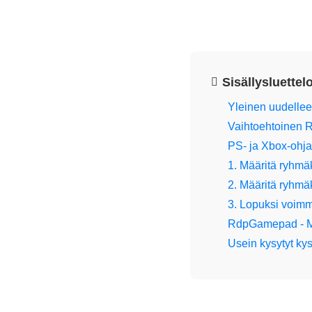
Sisällysluettel
Yleinen uudelle
Vaihtoehtoinen R
PS- ja Xbox-ohj
1. Määritä ryhmä
2. Määritä ryhmä
3. Lopuksi voimm
RdpGamepad - Mi
Usein kysytyt ky