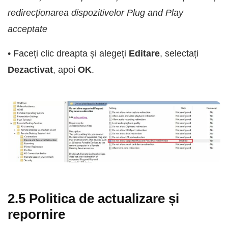
redirecționarea dispozitivelor Plug and Play
acceptate
• Faceți clic dreapta și alegeți
Editare
, selectați
Dezactivat
, apoi
OK
.
2.5 Politica de actualizare și
repornire