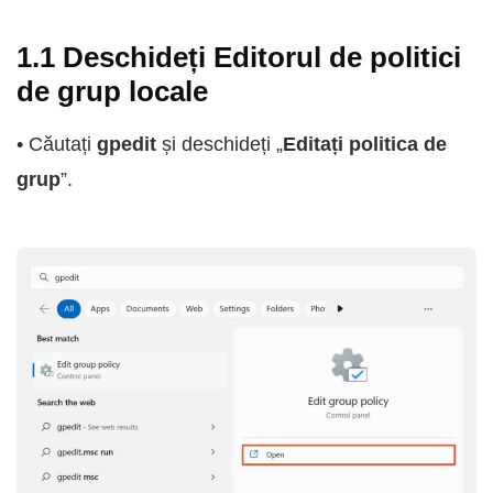
1.1 Deschideți Editorul de politici
de grup locale
• Căutați
gpedit
și deschideți „
Editați politica de
grup
”.