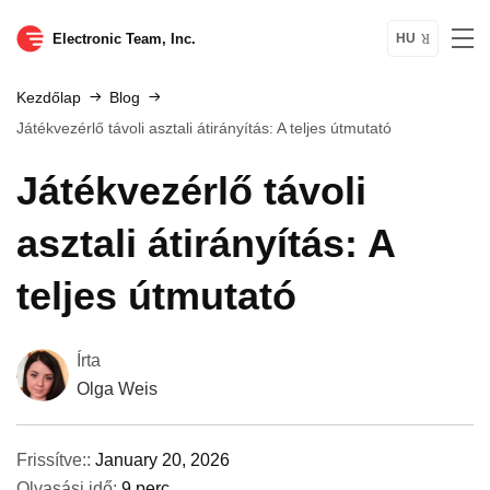
Electronic Team, Inc.
HU
Kezdőlap
Blog
Játékvezérlő távoli asztali átirányítás: A teljes útmutató
Játékvezérlő távoli
asztali átirányítás: A
teljes útmutató
Írta
Olga Weis
Frissítve::
January 20, 2026
Olvasási idő:
9 perc