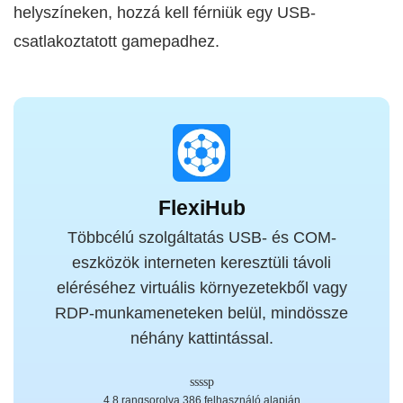
helyszíneken, hozzá kell férniük egy USB-
csatlakoztatott gamepadhez.
FlexiHub
Többcélú szolgáltatás USB- és COM-
eszközök interneten keresztüli távoli
eléréséhez virtuális környezetekből vagy
RDP-munkameneteken belül, mindössze
néhány kattintással.
4.8 rangsorolva 386 felhasználó alapján