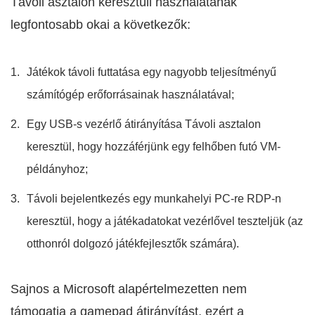
Távoli asztalon keresztüli használatának
legfontosabb okai a következők:
Játékok távoli futtatása egy nagyobb teljesítményű
számítógép erőforrásainak használatával;
Egy USB-s vezérlő átirányítása Távoli asztalon
keresztül, hogy hozzáférjünk egy felhőben futó VM-
példányhoz;
Távoli bejelentkezés egy munkahelyi PC-re RDP-n
keresztül, hogy a játékadatokat vezérlővel teszteljük (az
otthonról dolgozó játékfejlesztők számára).
Sajnos a Microsoft alapértelmezetten nem
támogatja a gamepad átirányítást, ezért a