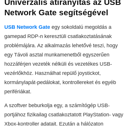
Univerzális átirányítás az USB
Network Gate segítségével
USB Network Gate
egy sokoldalú megoldás a
gamepad RDP-n keresztüli csatlakoztatásának
problémájára. Az alkalmazás lehetővé teszi, hogy
egy Távoli asztal munkamenetből egyszerűen
hozzáférjen vezeték nélküli és vezetékes USB-
vezérlőkhöz. Használhat repülő joystickot,
kormánylapát-pedálokat, kontrollereket és egyéb
perifériákat.
A szoftver beburkolja egy, a számítógép USB-
portjához fizikailag csatlakoztatott PlayStation- vagy
Xbox-kontroller adatait. Ezután a hálózaton