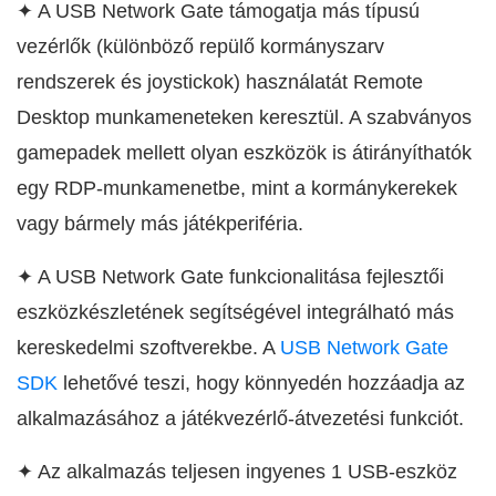
✦ A USB Network Gate támogatja más típusú
vezérlők (különböző repülő kormányszarv
rendszerek és joystickok) használatát Remote
Desktop munkameneteken keresztül. A szabványos
gamepadek mellett olyan eszközök is átirányíthatók
egy RDP-munkamenetbe, mint a kormánykerekek
vagy bármely más játékperiféria.
✦ A USB Network Gate funkcionalitása fejlesztői
eszközkészletének segítségével integrálható más
kereskedelmi szoftverekbe. A
USB Network Gate
SDK
lehetővé teszi, hogy könnyedén hozzáadja az
alkalmazásához a játékvezérlő-átvezetési funkciót.
✦ Az alkalmazás teljesen ingyenes 1 USB-eszköz