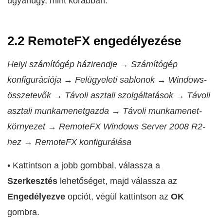
ugyanúgy, mint korábban.
2.2 RemoteFX engedélyezése
Helyi számítógép házirendje → Számítógép
konfigurációja → Felügyeleti sablonok → Windows-
összetevők → Távoli asztali szolgáltatások → Távoli
asztali munkamenetgazda → Távoli munkamenet-
környezet → RemoteFX Windows Server 2008 R2-
hez → RemoteFX konfigurálása
• Kattintson a jobb gombbal, válassza a
Szerkesztés
lehetőséget, majd válassza az
Engedélyezve
opciót, végül kattintson az
OK
gombra.