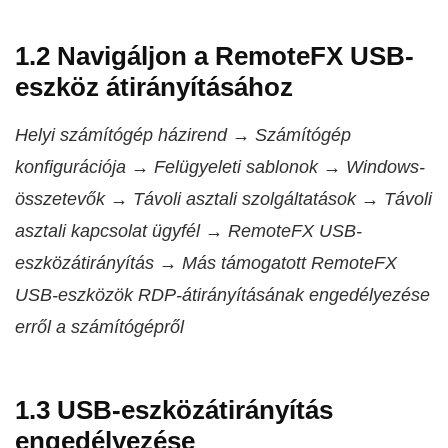
1.2 Navigáljon a RemoteFX USB-
eszköz átirányításához
Helyi számítógép házirend → Számítógép
konfigurációja → Felügyeleti sablonok → Windows-
összetevők → Távoli asztali szolgáltatások → Távoli
asztali kapcsolat ügyfél → RemoteFX USB-
eszközátirányítás → Más támogatott RemoteFX
USB-eszközök RDP-átirányításának engedélyezése
erről a számítógépről
1.3 USB-eszközátirányítás
engedélyezése