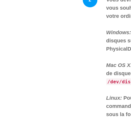
vous souh
votre ord
Windows:
disques s
PhysicalD
Mac OS X
de disque
/dev/dis
Linux:
Pou
comman
sous la f