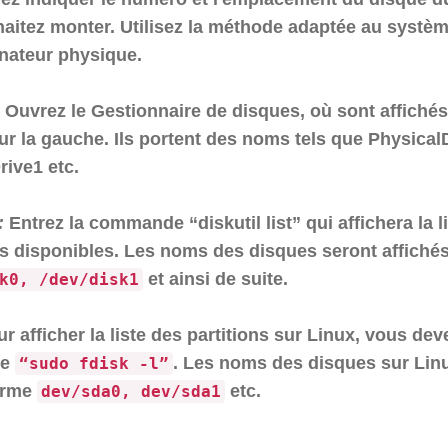
aitez monter. Utilisez la méthode adaptée au systèm
inateur physique.
Ouvrez le Gestionnaire de disques, où sont affiché
ur la gauche. Ils portent des noms tels que Physical
rive1 etc.
:
Entrez la commande “diskutil list” qui affichera la l
s disponibles. Les noms des disques seront affichés
et ainsi de suite.
k0, /dev/disk1
r afficher la liste des partitions sur Linux, vous deve
de
. Les noms des disques sur Lin
“sudo fdisk -l”
orme
etc.
dev/sda0, dev/sda1