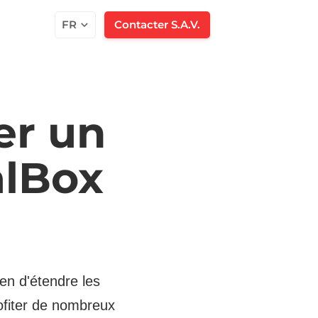
FR
Contacter S.A.V.
er un
alBox
en d'étendre les
rofiter de nombreux