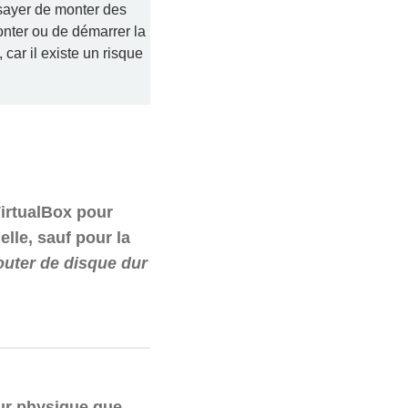
sayer de monter des
onter ou de démarrer la
 car il existe un risque
 VirtualBox pour
elle, sauf pour la
outer de disque dur
ur physique que