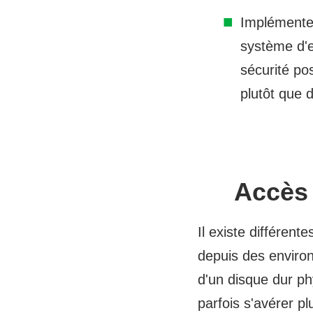
Implémenter
système d'e
sécurité po
plutôt que d
Accès 
Il existe différen
depuis des environ
d'un disque dur p
parfois s'avérer p