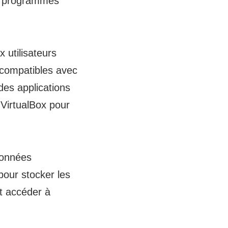
des programmes
 utilisateurs
incompatibles avec
des applications
 VirtualBox pour
données
pour stocker les
t accéder à