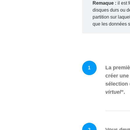
Remaque :
il est
disques durs ou de
partition sur laque
que les données s
La premièr
1
créer une 
sélection 
virtuel
”.
Vous devr
2