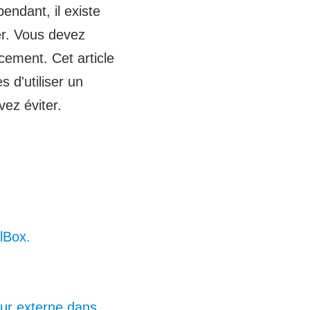
endant, il existe
rer. Vous devez
cement. Cet article
 d'utiliser un
ez éviter.
alBox.
ur externe dans