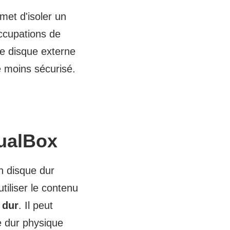
et d'isoler un
occupations de
le disque externe
re moins sécurisé.
tualBox
n disque dur
tiliser le contenu
 dur
. Il peut
e dur physique