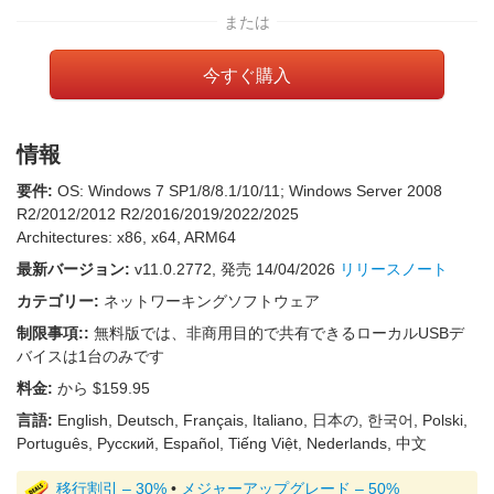
または
今すぐ購入
情報
要件:
OS: Windows 7 SP1/8/8.1/10/11; Windows Server 2008
R2/2012/2012 R2/2016/2019/2022/2025
Architectures: x86, x64, ARM64
最新バージョン:
v
11.0.2772
, 発売
14/04/2026
リリースノート
カテゴリー:
ネットワーキングソフトウェア
制限事項::
無料版では、非商用目的で共有できるローカルUSBデ
バイスは1台のみです
料金:
から $159.95
言語:
English, Deutsch, Français, Italiano, 日本の, 한국어, Polski,
Português, Русский, Español, Tiếng Việt, Nederlands, 中文
移行割引 – 30%
•
メジャーアップグレード – 50%