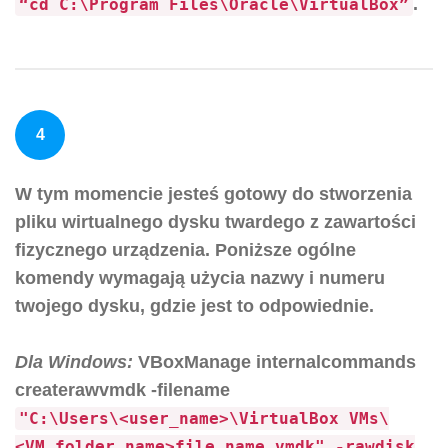
.
“cd C:\Program Files\Oracle\VirtualBox”
4
W tym momencie jesteś gotowy do stworzenia
pliku wirtualnego dysku twardego z zawartości
fizycznego urządzenia. Poniższe ogólne
komendy wymagają użycia nazwy i numeru
twojego dysku, gdzie jest to odpowiednie.
Dla Windows:
VBoxManage internalcommands
createrawvmdk -filename
"C:\Users\<user_name>\VirtualBox VMs\
<VM_folder_name>file_name.vmdk" -rawdisk