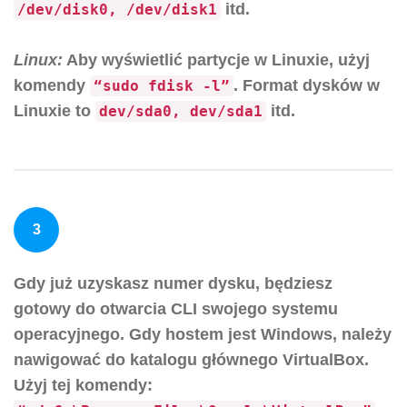
itd.
/dev/disk0, /dev/disk1
Linux:
Aby wyświetlić partycje w Linuxie, użyj
komendy
. Format dysków w
“sudo fdisk -l”
Linuxie to
itd.
dev/sda0, dev/sda1
3
Gdy już uzyskasz numer dysku, będziesz
gotowy do otwarcia CLI swojego systemu
operacyjnego. Gdy hostem jest Windows, należy
nawigować do katalogu głównego VirtualBox.
Użyj tej komendy: