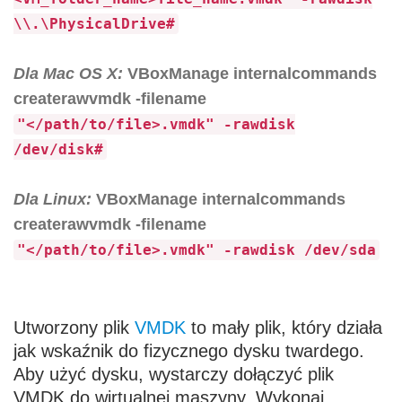
\\.\PhysicalDrive#
Dla Mac OS X:
VBoxManage internalcommands
createrawvmdk -filename
"</path/to/file>.vmdk" -rawdisk
/dev/disk#
Dla Linux:
VBoxManage internalcommands
createrawvmdk -filename
"</path/to/file>.vmdk" -rawdisk /dev/sda
Utworzony plik
VMDK
to mały plik, który działa
jak wskaźnik do fizycznego dysku twardego.
Aby użyć dysku, wystarczy dołączyć plik
VMDK do wirtualnej maszyny. Wykonaj