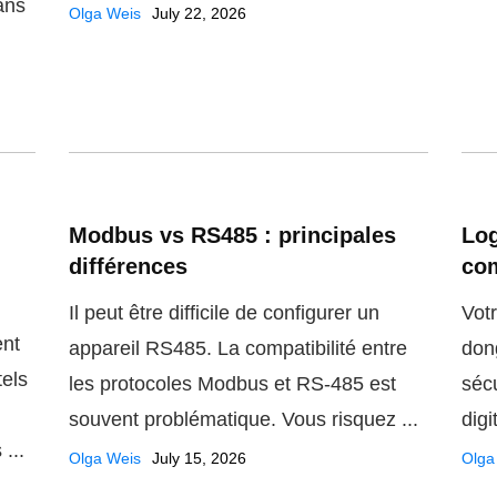
ans
Olga Weis
July 22, 2026
Modbus vs RS485 : principales
Log
différences
com
Il peut être difficile de configurer un
Vot
ent
appareil RS485. La compatibilité entre
don
tels
les protocoles Modbus et RS-485 est
séc
souvent problématique. Vous risquez ...
digi
...
Olga Weis
July 15, 2026
Olga