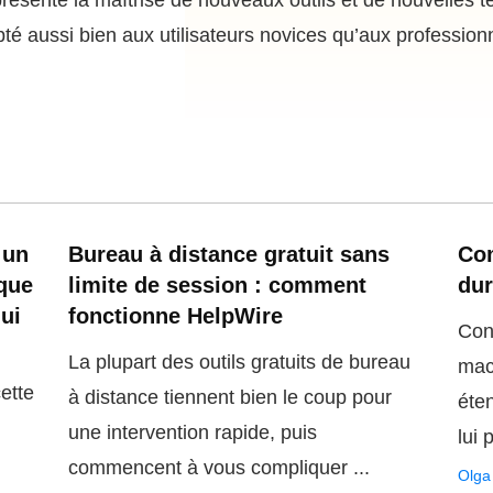
résente la maîtrise de nouveaux outils et de nouvelles tec
pté aussi bien aux utilisateurs novices qu’aux professio
 un
Bureau à distance gratuit sans
Co
ique
limite de session : comment
dur
qui
fonctionne HelpWire
Con
​La plupart des outils gratuits de bureau
mac
ette
à distance tiennent bien le coup pour
éte
une intervention rapide, puis
lui 
commencent à vous compliquer ...
Olga