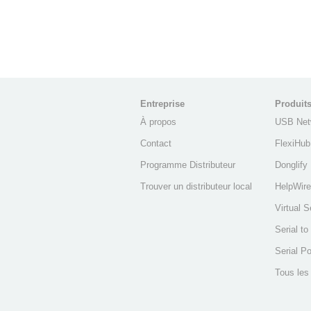
Entreprise
Produit
À propos
USB Net
Contact
FlexiHub
Programme Distributeur
Donglify
Trouver un distributeur local
HelpWire
Virtual S
Serial t
Serial Po
Tous les