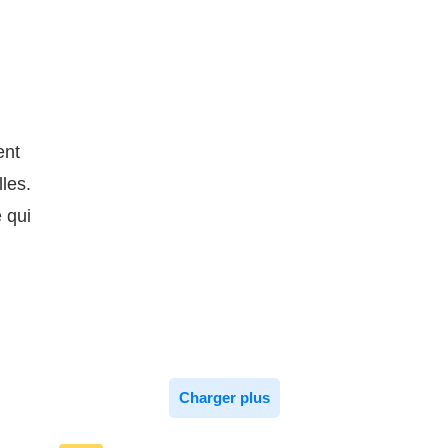
ent
lles.
 qui
Charger plus