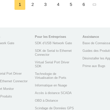
1
2
3
4
5
6
s
Pour les Entreprises
Assistance
work Gate
SDK d’USB Network Gate
Base de Connaiss
SDK de Serial to Ethernet
Guides des Produit
Connector
Désinstaller les Ap
Virtual Serial Port Driver
Prime aux Bugs
SDK
erial Port Driver
Technologie de
Virtualisation de Ports
o Ethernet Connector
Informatique en Nuage
rt Monitor
Accès à distance SCADA
 Produits
OBD à Distance
Scindage de Données GPS