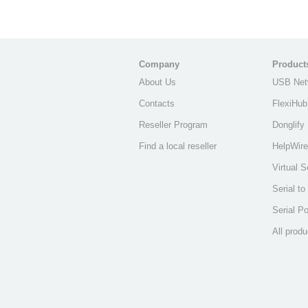
Company
Product
About Us
USB Net
Contacts
FlexiHub
Reseller Program
Donglify
Find a local reseller
HelpWire
Virtual S
Serial t
Serial Po
All produ