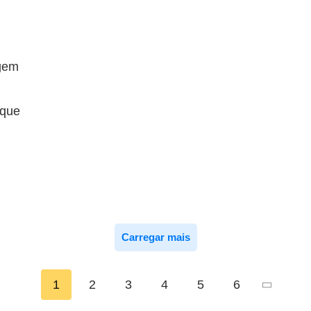
gem
 que
Carregar mais
1
2
3
4
5
6