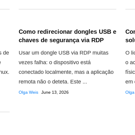
Como redirecionar dongles USB e
Co
chaves de segurança via RDP
so
s de
Usar um dongle USB via RDP muitas
O l
e
vezes falha: o dispositivo está
o a
nux.
conectado localmente, mas a aplicação
fís
remota não o deteta. Este ...
em 
Olga Weis
June 13, 2026
Olga