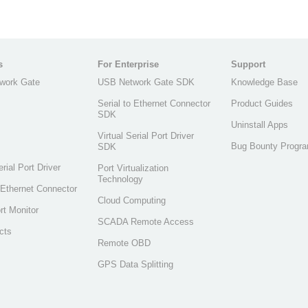
s
For Enterprise
Support
work Gate
USB Network Gate SDK
Knowledge Base
Serial to Ethernet Connector
Product Guides
SDK
Uninstall Apps
Virtual Serial Port Driver
Bug Bounty Progr
SDK
erial Port Driver
Port Virtualization
Technology
o Ethernet Connector
Cloud Computing
rt Monitor
SCADA Remote Access
cts
Remote OBD
GPS Data Splitting