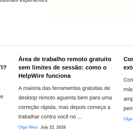
ssionais experientes.
Área de trabalho remoto gratuito
Com
TI?
sem limites de sessão: como o
ext
HelpWire funciona
Con
​A maioria das ferramentas gratuitas de
máq
te
desktop remoto aguenta bem para uma
amp
correção rápida, mas depois começa a
perm
trabalhar contra você no ...
Olga
Olga Weis
July 22, 2026