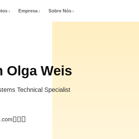
utos
Empresa
Sobre Nós
’m Olga Weis
stems Technical Specialist
l.com