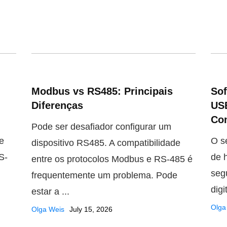
Modbus vs RS485: Principais
Sof
Diferenças
US
Co
Pode ser desafiador configurar um
e
O s
dispositivo RS485. A compatibilidade
S-
de 
entre os protocolos Modbus e RS-485 é
seg
frequentemente um problema. Pode
digi
estar a ...
Olga
Olga Weis
July 15, 2026