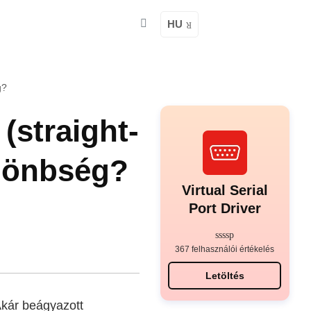
HU
g?
(straight-
ülönbség?
Virtual Serial
Port Driver
367 felhasználói értékelés
Letöltés
Akár beágyazott