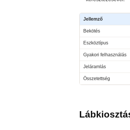
Jellemző
Bekötés
Eszköztípus
Gyakori felhasználás
Jeláramlás
Összetettség
Lábkiosztás