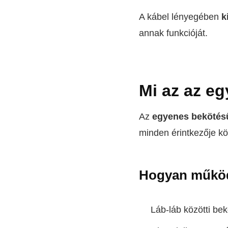
A kábel lényegében
k
annak funkcióját.
Mi az az e
Az
egyenes bekötés
minden érintkezője kö
Hogyan műkö
Láb-láb közötti be