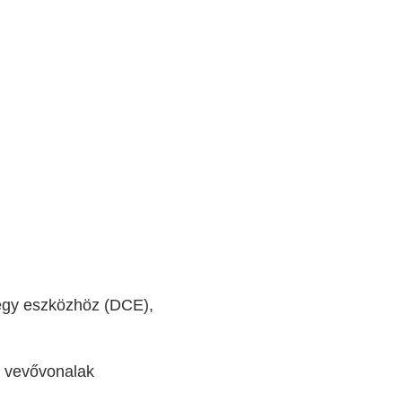
egy eszközhöz (DCE),
s vevővonalak