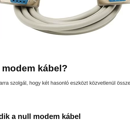
ll modem kábel?
arra szolgál, hogy két hasonló eszközt közvetlenül öss
ik a null modem kábel