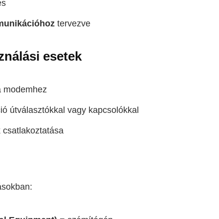
és
unikációhoz
tervezve
ználási esetek
sa modemhez
ó útválasztókkal vagy kapcsolókkal
 csatlakoztatása
ásokban: