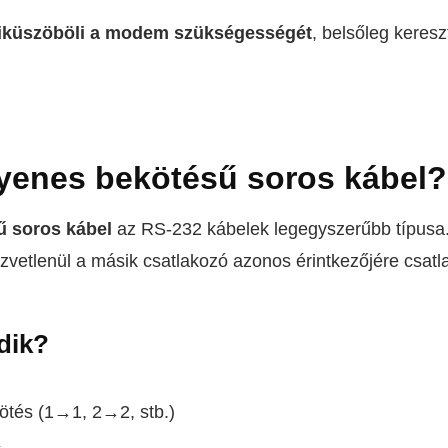
iküszöböli a modem szükségességét
, belsőleg keresz
gyenes bekötésű soros kábel?
ű soros kábel
az RS-232 kábelek legegyszerűbb típusa.
zvetlenül a másik csatlakozó azonos érintkezőjére csatl
dik?
kötés (1→1, 2→2, stb.)