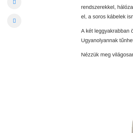
rendszerekkel, hálóza
el, a soros kábelek is
A két leggyakrabban 
Ugyanolyannak tűnhetn
Nézzük meg világosa