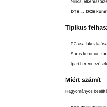
Nincs jelkeresztez
DTE ↔ DCE komm
Tipikus felhas
PC csatlakoztatá
Soros kommunikáci
Ipari berendezések
Miért számít
Hagyományos beállít