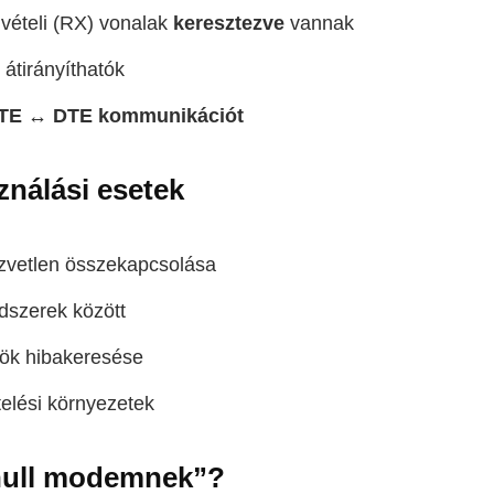
 vételi (RX) vonalak
keresztezve
vannak
 átirányíthatók
TE ↔ DTE kommunikációt
ználási esetek
zvetlen összekapcsolása
ndszerek között
ök hibakeresése
telési környezetek
„null modemnek”?