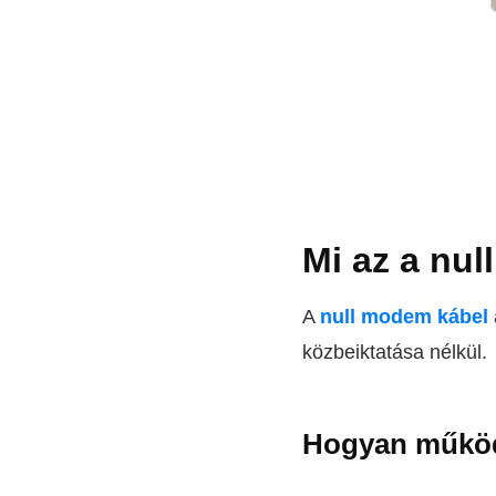
Mi az a nu
A
null modem kábel
közbeiktatása nélkül.
Hogyan működ