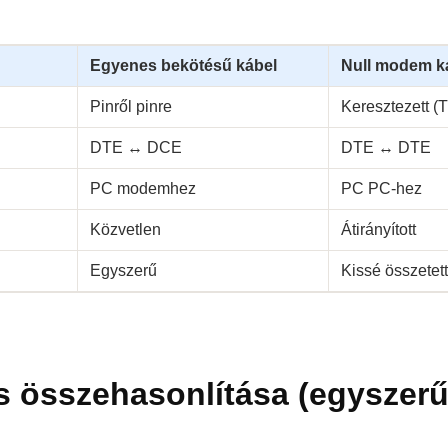
Egyenes bekötésű kábel
Null modem k
Pinről pinre
Keresztezett 
DTE ↔ DCE
DTE ↔ DTE
PC modemhez
PC PC-hez
Közvetlen
Átirányított
Egyszerű
Kissé összetet
 összehasonlítása (egyszerűs