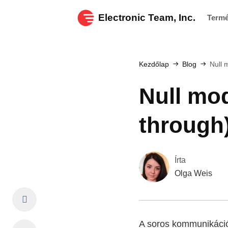
Electronic Team, Inc.
Term
Kezdőlap
Blog
Null 
Null mod
through)
Írta
Olga Weis
A soros kommunikáció