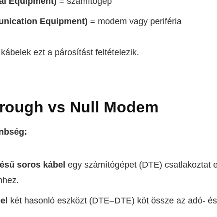
al Equipment)
= számítógép
nication Equipment)
= modem vagy periféria
ábelek ezt a párosítást feltételezik.
hrough vs Null Modem
önbség:
ésű soros kábel
egy számítógépet (DTE) csatlakoztat 
mhez.
el
két hasonló eszközt (DTE–DTE) köt össze az adó- é