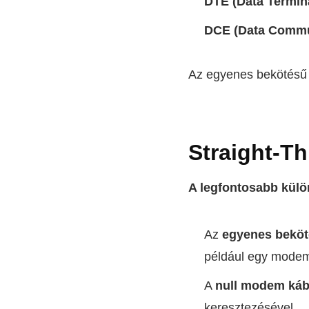
DTE (Data Termin
DCE (Data Commu
Az egyenes bekötésű k
Straight-T
A legfontosabb kül
Az
egyenes beköt
például egy mode
A
null modem káb
keresztezésével.