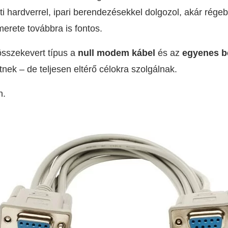
ti hardverrel, ipari berendezésekkel dolgozol, akár rége
merete továbbra is fontos.
összekevert típus a
null modem kábel
és az
egyenes b
ek – de teljesen eltérő célokra szolgálnak.
n.