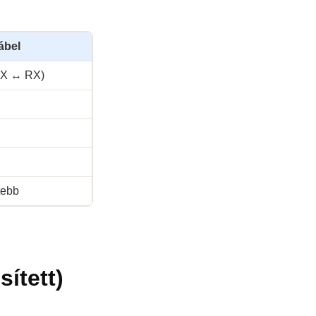
ábel
(TX ↔ RX)
tebb
ített)