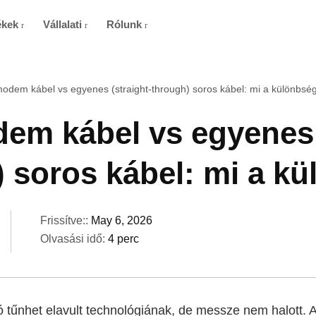
ékek
Vállalati
Rólunk
modem kábel vs egyenes (straight-through) soros kábel: mi a különbsé
em kábel vs egyenes 
 soros kábel: mi a k
Frissítve::
May 6, 2026
Olvasási idő:
4 perc
 tűnhet elavult technológiának, de messze nem halott. 