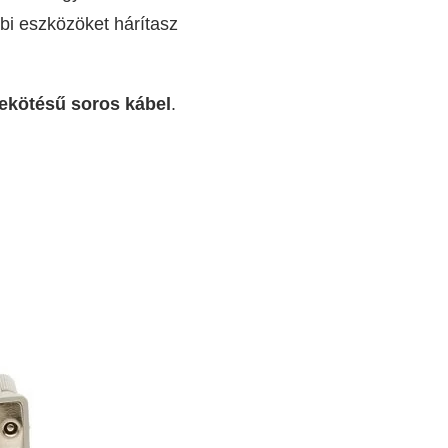
bbi eszközöket hárítasz
ekötésű soros kábel
.