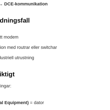
↔ DCE-kommunikation
dningsfall
 ett modem
on med routrar eller switchar
ustriell utrustning
iktigt
ningar:
al Equipment)
= dator