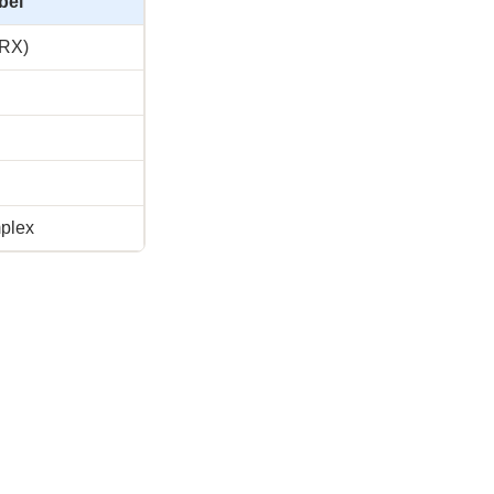
bel
 RX)
plex