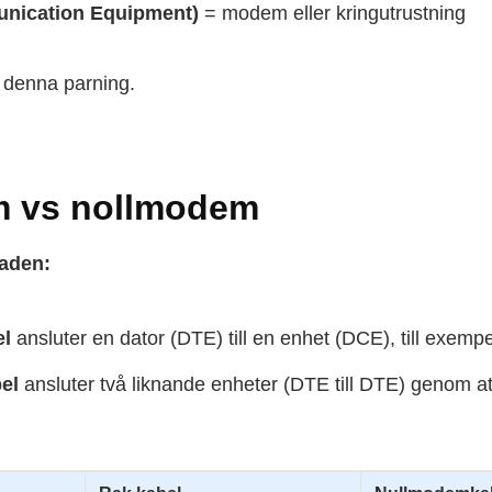
nication Equipment)
= modem eller kringutrustning
r denna parning.
m vs nollmodem
naden:
el
ansluter en dator (DTE) till en enhet (DCE), till exemp
el
ansluter två liknande enheter (DTE till DTE) genom a