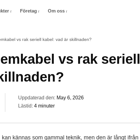
ukter
Företag
Om oss
mkabel vs rak seriell kabel: vad är skillnaden?
mkabel vs rak seriell
killnaden?
Uppdaterad den:
May 6, 2026
Lästid:
4 minuter
n kan kännas som gammal teknik, men den är långt ifrån