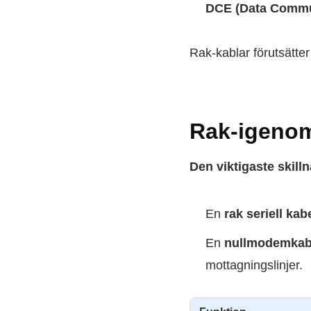
DCE (Data Commu
Rak-kablar förutsätte
Rak-igeno
Den viktigaste skill
En
rak seriell kab
En
nullmodemkab
mottagningslinjer.