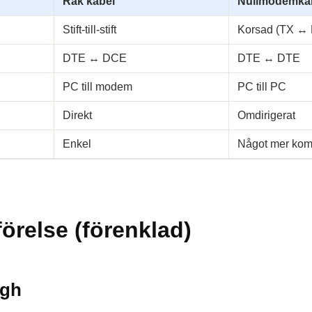
Rak kabel
Nullmodemka
Stift-till-stift
Korsad (TX ↔
DTE ↔ DCE
DTE ↔ DTE
PC till modem
PC till PC
Direkt
Omdirigerat
Enkel
Något mer kom
örelse (förenklad)
ugh