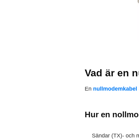
Vad är en 
En
nullmodemkabel
Hur en nollm
Sändar (TX)- och m