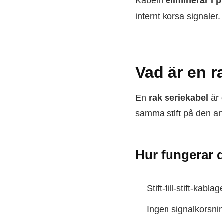
Kabeln
eliminerar i 
internt korsa signaler.
Vad är en r
En
rak seriekabel
är 
samma stift på den an
Hur fungerar 
Stift-till-stift-kab
Ingen signalkorsni