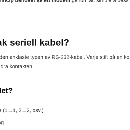
princip behovet av ett modem
genom att simulera dess 
ak seriell kabel?
den enklaste typen av RS-232-kabel. Varje stift på en kont
dra kontakten.
det?
lage (1→1, 2→2, osv.)
ng