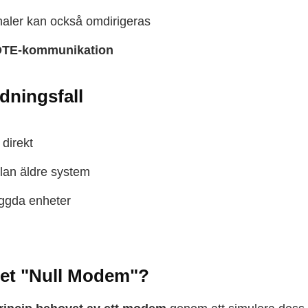
aler kan också omdirigeras
TE-kommunikation
dningsfall
 direkt
lan äldre system
yggda enheter
 det "Null Modem"?