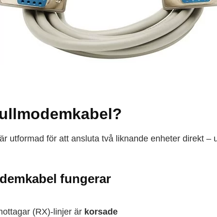
nullmodemkabel?
är utformad för att ansluta två liknande enheter direkt –
odemkabel fungerar
ottagar (RX)-linjer är
korsade