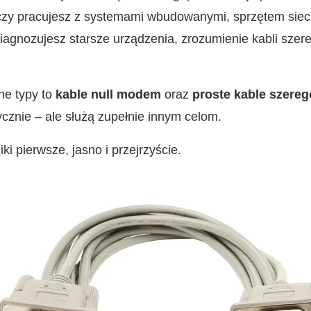
 czy pracujesz z systemami wbudowanymi, sprzętem sie
iagnozujesz starsze urządzenia, zrozumienie kabli sze
ne typy to
kable null modem
oraz
proste kable szereg
cznie – ale służą zupełnie innym celom.
i pierwsze, jasno i przejrzyście.