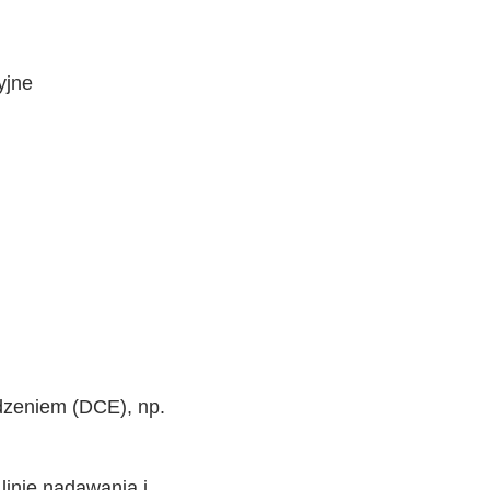
yjne
dzeniem (DCE), np.
inie nadawania i