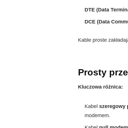
DTE (Data Termin
DCE (Data Commu
Kable proste zakładaj
Prosty prz
Kluczowa różnica:
Kabel
szeregowy p
modemem.
Kabel
null modem