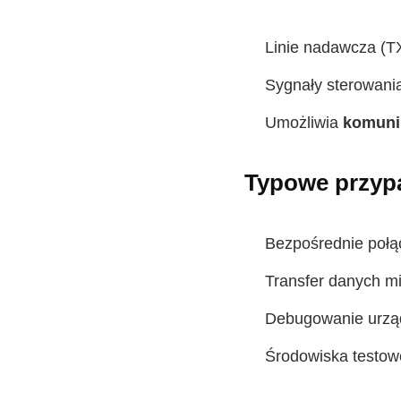
Linie nadawcza (TX
Sygnały sterowani
Umożliwia
komuni
Typowe przypa
Bezpośrednie poł
Transfer danych m
Debugowanie urz
Środowiska testow