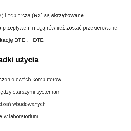
) i odbiorcza (RX) są
skrzyżowane
a przepływem mogą również zostać przekierowane
kację DTE ↔ DTE
dki użycia
ączenie dwóch komputerów
iędzy starszymi systemami
ądzeń wbudowanych
e w laboratorium