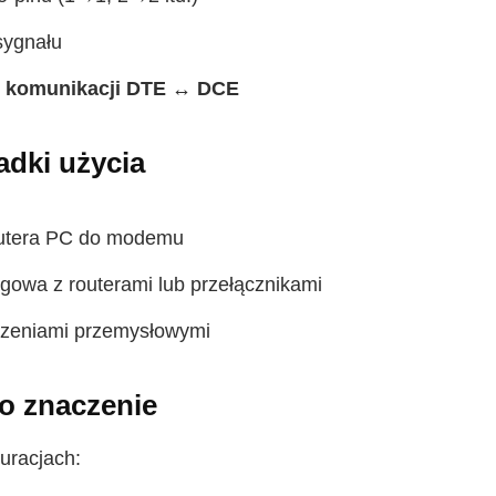
sygnału
o
komunikacji DTE ↔ DCE
dki użycia
utera PC do modemu
gowa z routerami lub przełącznikami
dzeniami przemysłowymi
o znaczenie
uracjach: