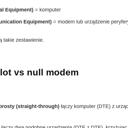
al Equipment)
= komputer
nication Equipment)
= modem lub urządzenie peryfer
ą takie zestawienie.
elot vs null modem
rosty (straight-through)
łączy komputer (DTE) z urzą
łączy dwa podobne urządzenia (DTE z DTE), krzyżując l