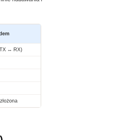
odem
(TX ↔ RX)
 złożona
)