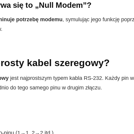
wa się to „Null Modem”?
minuje potrzebę modemu
, symulując jego funkcję pop
.
 prosty kabel szeregowy?
gowy
jest najprostszym typem kabla RS-232. Każdy pin w
nio do tego samego pinu w drugim złączu.
o-pinu (1→1, 2→2 itd.)