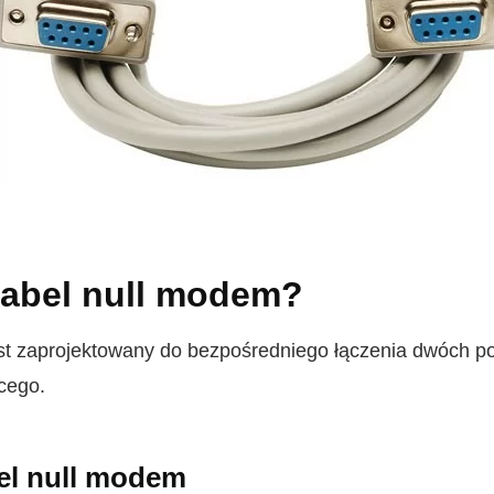
 kabel null modem?
st zaprojektowany do bezpośredniego łączenia dwóch p
cego.
bel null modem