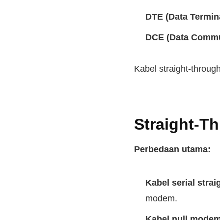
DTE (Data Termin
DCE (Data Commu
Kabel straight-throu
Straight-T
Perbedaan utama:
Kabel serial stra
modem.
Kabel null mode