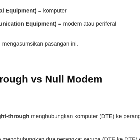
al Equipment)
= komputer
nication Equipment)
= modem atau periferal
gh mengasumsikan pasangan ini.
hrough vs Null Modem
ight-through
menghubungkan komputer (DTE) ke perangk
m
menghubungkan dua perangkat serupa (DTE ke DTE) 