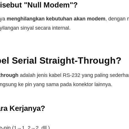
Disebut "Null Modem"?
nya
menghilangkan kebutuhan akan modem
, dengan 
ilangan sinyal secara internal.
el Serial Straight-Through?
-through
adalah jenis kabel RS-232 yang paling sederhan
angsung ke pin yang sama pada konektor lainnya.
ra Kerjanya?
-pin (1→1, 2→2, dll.)