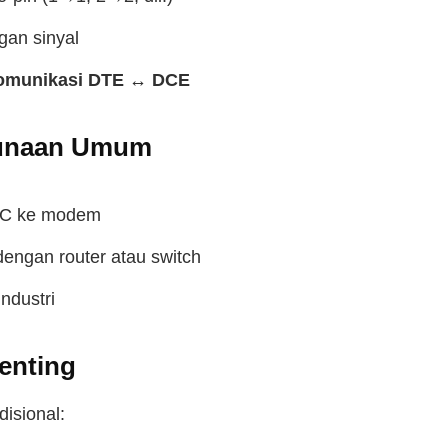
gan sinyal
omunikasi DTE ↔ DCE
unaan Umum
C ke modem
dengan router atau switch
ndustri
enting
isional: