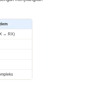
odem
TX ↔ RX)
kompleks