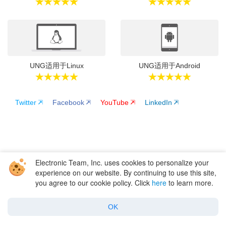
UNG适用于Linux
UNG适用于Android
Twitter
Facebook
YouTube
LinkedIn
Electronic Team, Inc. uses cookies to personalize your
experience on our website. By continuing to use this site,
Eltima
/
USB Network Gate
/
Access Webcam Remotely
you agree to our cookie policy. Click
here
to learn more.
公司
OK