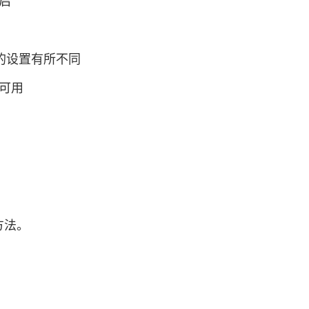
启
版本的设置有所不同
可用
方法。