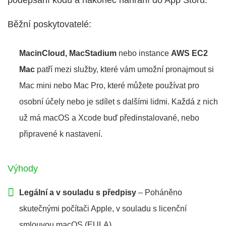
podepsání kódu a nakonec nahrání do App Storu.
Běžní poskytovatelé:
MacinCloud, MacStadium
nebo instance
AWS EC2
Mac
patří mezi služby, které vám umožní pronajmout si
Mac mini nebo Mac Pro, které můžete používat pro
osobní účely nebo je sdílet s dalšími lidmi. Každá z nich
už má macOS a Xcode buď předinstalované, nebo
připravené k nastavení.
Výhody
Legální a v souladu s předpisy
– Poháněno
skutečnými počítači Apple, v souladu s licenční
smlouvou macOS (EULA).