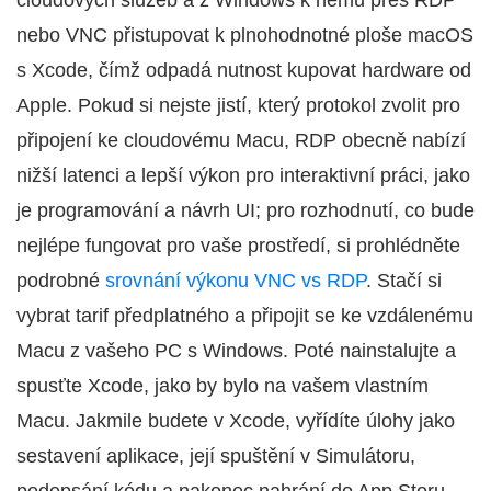
cloudových služeb a z Windows k němu přes RDP
nebo VNC přistupovat k plnohodnotné ploše macOS
s Xcode, čímž odpadá nutnost kupovat hardware od
Apple. Pokud si nejste jistí, který protokol zvolit pro
připojení ke cloudovému Macu, RDP obecně nabízí
nižší latenci a lepší výkon pro interaktivní práci, jako
je programování a návrh UI; pro rozhodnutí, co bude
nejlépe fungovat pro vaše prostředí, si prohlédněte
podrobné
srovnání výkonu VNC vs RDP
. Stačí si
vybrat tarif předplatného a připojit se ke vzdálenému
Macu z vašeho PC s Windows. Poté nainstalujte a
spusťte Xcode, jako by bylo na vašem vlastním
Macu. Jakmile budete v Xcode, vyřídíte úlohy jako
sestavení aplikace, její spuštění v Simulátoru,