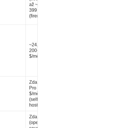
až ~259–
399 $/rok
(firemní)
~24,90–
200+
$/měs.
Zdarma;
Pro ~9,90
$/měs.
(self-
hosted)
Zdarma
(open