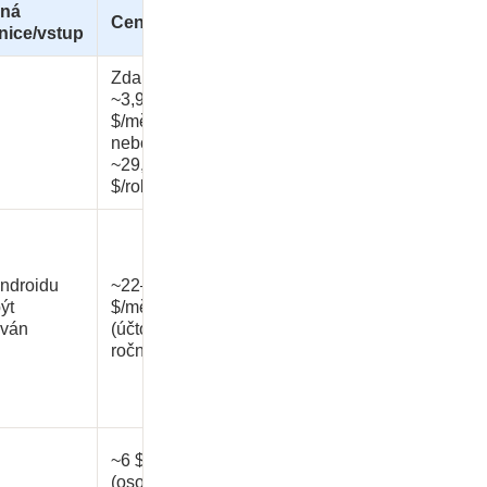
ená
Ceny
nice/vstup
Zdarma;
~3,99
$/měs.
nebo
~29,99
$/rok
ndroidu
~22–30
ýt
$/měs.
ován
(účtováno
ročně)
~6 $/měs.
(osobní)