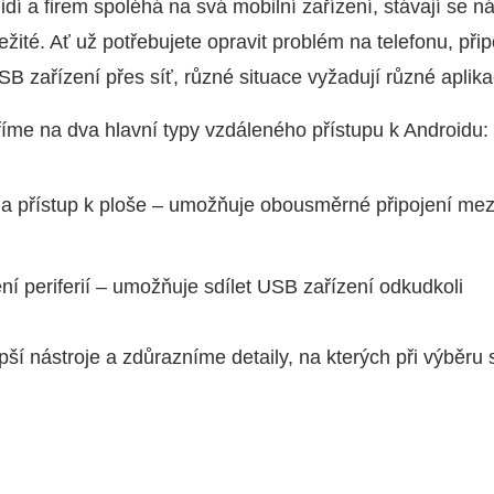
lidí a firem spoléhá na svá mobilní zařízení, stávají se n
žité. Ať už potřebujete opravit problém na telefonu, přip
SB zařízení přes síť, různé situace vyžadují různé aplik
íme na dva hlavní typy vzdáleného přístupu k Androidu:
a přístup k ploše – umožňuje obousměrné připojení mezi
ní periferií – umožňuje sdílet USB zařízení odkudkoli
ší nástroje a zdůrazníme detaily, na kterých při výběru 