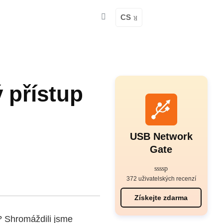
CS
ý přístup
USB Network
Gate
372 uživatelských recenzí
Získejte zdarma
i? Shromáždili jsme