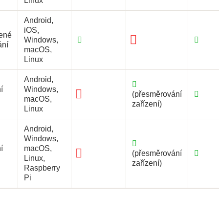
Linux
Android,
iOS,
ené
Windows,
ání
macOS,
Linux
Android,
í
Windows,
(přesměrování
macOS,
zařízení)
Linux
Android,
Windows,
í
macOS,
(přesměrování
Linux,
zařízení)
Raspberry
Pi