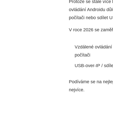
Protože se stále více 
ovládání Androidu důle
počítači nebo sdílet U
V roce 2026 se zaměř
Vzdálené ovládání 
počítači
USB-over-IP / sdíle
Podíváme se na nejlep
nejvíce.