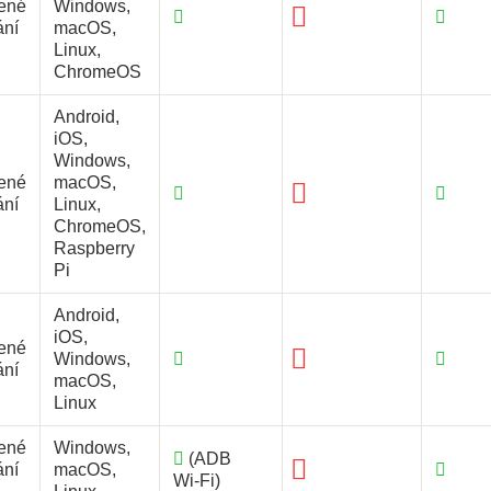
ené
Windows,
ání
macOS,
Linux,
ChromeOS
Android,
iOS,
Windows,
ené
macOS,
ání
Linux,
ChromeOS,
Raspberry
Pi
Android,
iOS,
ené
Windows,
ání
macOS,
Linux
ené
Windows,
(ADB
ání
macOS,
Wi‑Fi)