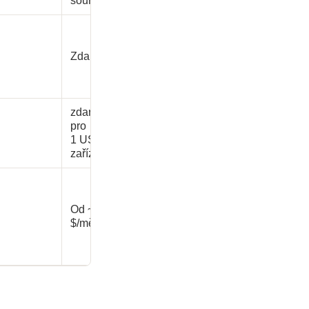
source)
Zdarma
zdarma
pro
1 USB
zařízení
Od ~39
$/měs.