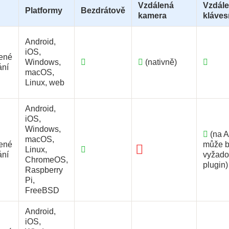
Vzdálená
Vzdál
Platformy
Bezdrátově
kamera
kláves
Android,
iOS,
ené
Windows,
(nativně)
ání
macOS,
Linux, web
Android,
iOS,
Windows,
(na A
macOS,
ené
může b
Linux,
ání
vyžad
ChromeOS,
plugin)
Raspberry
Pi,
FreeBSD
Android,
iOS,