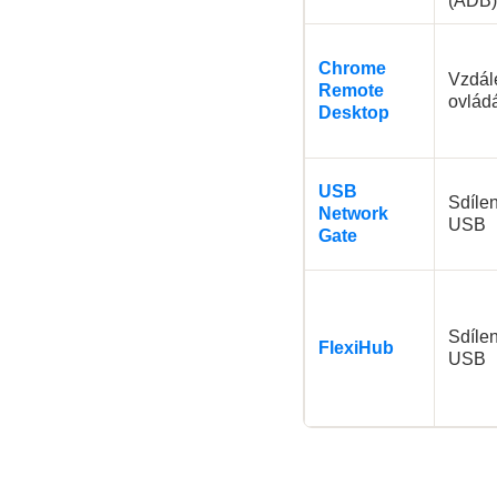
(ADB)
Chrome
Vzdál
Remote
ovlád
Desktop
USB
Sdílen
Network
USB
Gate
Sdílen
FlexiHub
USB