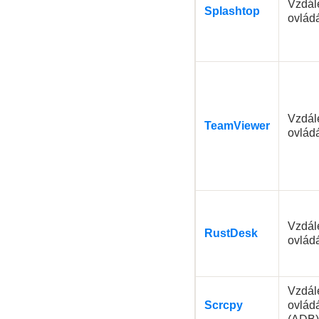
Vzdál
Splashtop
ovlád
Vzdál
TeamViewer
ovlád
Vzdál
RustDesk
ovlád
Vzdál
Scrcpy
ovlád