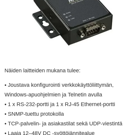
Näiden laitteiden mukana tulee:
• Joustava konfigurointi verkkokäyttöliittymän,
Windows-apuohjelmien ja Telnetin avulla
• 1 x RS-232-portti ja 1 x RJ-45 Ethernet-portti
• SNMP-tuettu protokolla
• TCP-palvelin- ja asiakastilat sekä UDP-viestintä
• Laaja 12–48V DC -syöttöjännitealue