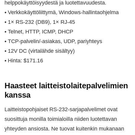
helppokäyttöisyydestä ja luotettavuudesta.
• Verkkokäyttöliittymä, Windows-hallintaohjelma
• 1× RS-232 (DB9), 1× RJ-45
• Telnet, HTTP, ICMP, DHCP
• TCP-palvelin/-asiakas, UDP, pariyhteys
• 12V DC (virtalähde sisältyy)
• Hinta: $171.16
Haasteet laitteistolaitepalvelimien
kanssa
Laitteistopohjaiset RS-232-sarjapalvelimet ovat
suosittuja monilla toimialoilla niiden luotettavan
yhteyden ansiosta. Ne tuovat kuitenkin mukanaan