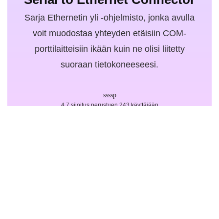
Sarja Ethernetin yli -ohjelmisto, jonka avulla
voit muodostaa yhteyden etäisiin COM-
porttilaitteisiin ikään kuin ne olisi liitetty
suoraan tietokoneeseesi.
4.7 sijoitus perustuen 243 käyttäjään
Hanki ilmaiseksi
Company