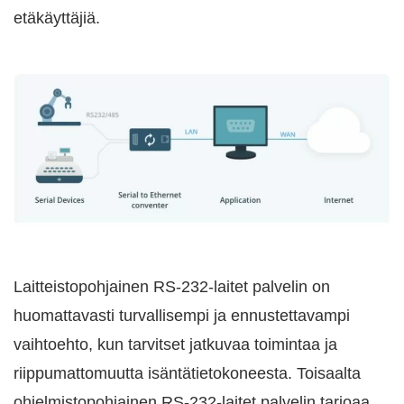
etäkäyttäjiä.
Laitteistopohjainen RS-232-laitet palvelin on
huomattavasti turvallisempi ja ennustettavampi
vaihtoehto, kun tarvitset jatkuvaa toimintaa ja
riippumattomuutta isäntätietokoneesta. Toisaalta
ohjelmistopohjainen RS-232-laitet palvelin tarjoaa