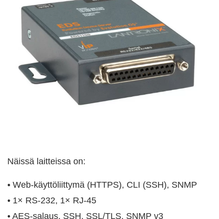
Näissä laitteissa on:
• Web-käyttöliittymä (HTTPS), CLI (SSH), SNMP
• 1× RS-232, 1× RJ-45
• AES-salaus, SSH, SSL/TLS, SNMP v3