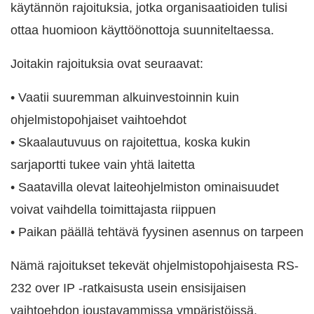
käytännön rajoituksia, jotka organisaatioiden tulisi
ottaa huomioon käyttöönottoja suunniteltaessa.
Joitakin rajoituksia ovat seuraavat:
• Vaatii suuremman alkuinvestoinnin kuin
ohjelmistopohjaiset vaihtoehdot
• Skaalautuvuus on rajoitettua, koska kukin
sarjaportti tukee vain yhtä laitetta
• Saatavilla olevat laiteohjelmiston ominaisuudet
voivat vaihdella toimittajasta riippuen
• Paikan päällä tehtävä fyysinen asennus on tarpeen
Nämä rajoitukset tekevät ohjelmistopohjaisesta RS-
232 over IP -ratkaisusta usein ensisijaisen
vaihtoehdon joustavammissa ympäristöissä.