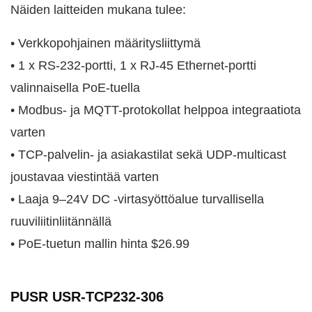
Näiden laitteiden mukana tulee:
• Verkkopohjainen määritysliittymä
• 1 x RS-232-portti, 1 x RJ-45 Ethernet-portti
valinnaisella PoE-tuella
• Modbus- ja MQTT-protokollat helppoa integraatiota
varten
• TCP-palvelin- ja asiakastilat sekä UDP-multicast
joustavaa viestintää varten
• Laaja 9–24V DC -virtasyöttöalue turvallisella
ruuviliitinliitännällä
• PoE-tuetun mallin hinta $26.99
PUSR USR-TCP232-306