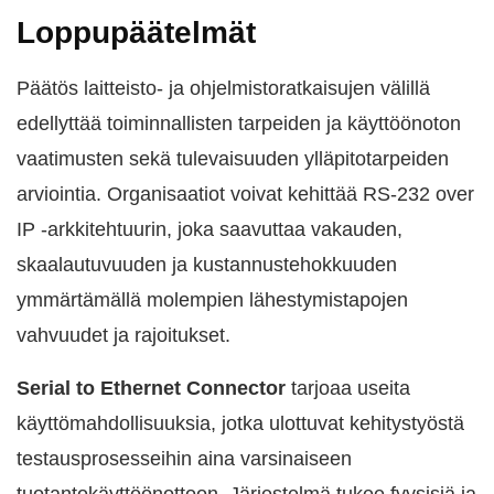
Loppupäätelmät
Päätös laitteisto- ja ohjelmistoratkaisujen välillä
edellyttää toiminnallisten tarpeiden ja käyttöönoton
vaatimusten sekä tulevaisuuden ylläpitotarpeiden
arviointia. Organisaatiot voivat kehittää RS-232 over
IP -arkkitehtuurin, joka saavuttaa vakauden,
skaalautuvuuden ja kustannustehokkuuden
ymmärtämällä molempien lähestymistapojen
vahvuudet ja rajoitukset.
Serial to Ethernet Connector
tarjoaa useita
käyttömahdollisuuksia, jotka ulottuvat kehitystyöstä
testausprosesseihin aina varsinaiseen
tuotantokäyttöönottoon. Järjestelmä tukee fyysisiä ja