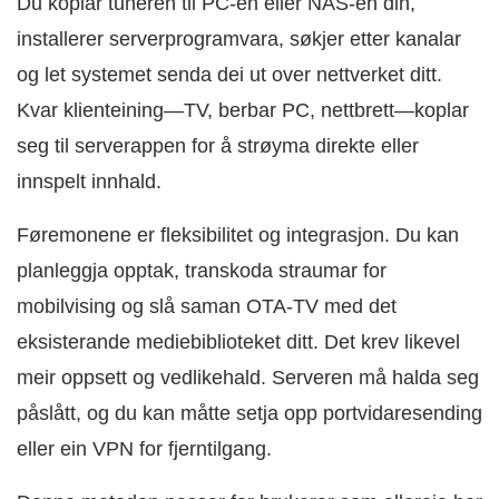
Du koplar tuneren til PC-en eller NAS-en din,
installerer serverprogramvara, søkjer etter kanalar
og let systemet senda dei ut over nettverket ditt.
Kvar klienteining—TV, berbar PC, nettbrett—koplar
seg til serverappen for å strøyma direkte eller
innspelt innhald.
Føremonene er fleksibilitet og integrasjon. Du kan
planleggja opptak, transkoda straumar for
mobilvising og slå saman OTA-TV med det
eksisterande mediebiblioteket ditt. Det krev likevel
meir oppsett og vedlikehald. Serveren må halda seg
påslått, og du kan måtte setja opp portvidaresending
eller ein VPN for fjerntilgang.