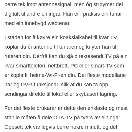
berre tek imot antennesignal, men òg strøymer dei
digitalt til andre einingar. Han er i praksis ein tunar
med ein innebygd webtenar.
I staden for å køyre ein koaksialkabel til kvar TV,
koplar du éi antenne til tunaren og knyter han til
rutaren din. Derfrå kan du sjå direktesendt TV på ein
kvar smarttelefon, nettbrett, PC eller smart-TV som
er kopla til heime-Wi‑Fi-en din. Dei fleste modellane
har òg DVR-funksjonar, slik at du kan ta opp
sendingar direkte til lokal eller skybasert lagring.
For dei fleste brukarar er dette den enklaste og mest
stabile måten å dele OTA-TV på tvers av einingar.
Oppsett tek vanlegvis berre nokre minutt, og det