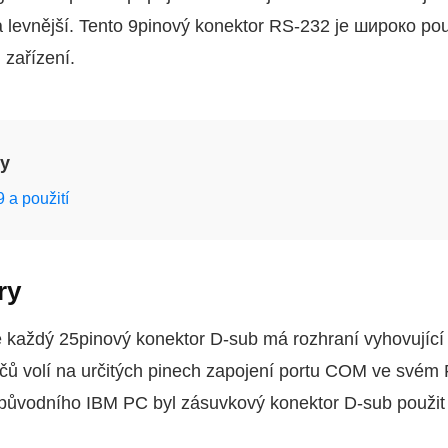
a levnější. Tento 9pinový konektor RS-232 je широко po
zařízení.
ky
 a použití
ry
ne každý 25pinový konektor D-sub má rozhraní vyhovujíc
ačů volí na určitých pinech zapojení portu COM ve svém
 původního IBM PC byl zásuvkový konektor D-sub použit p