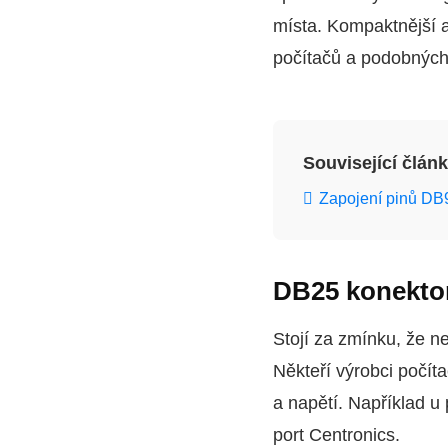
místa. Kompaktnější 
počítačů a podobných 
Související člán
Zapojení pinů DB9
DB25 konekto
Stojí za zmínku, že 
Někteří výrobci počít
a napětí. Například u
port Centronics.