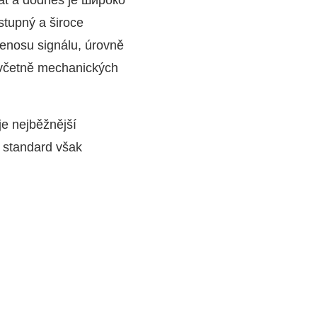
dat a dodnes je широко
stupný a široce
přenosu signálu, úrovně
, včetně mechanických
je nejběžnější
o standard však