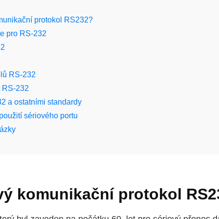
omunikační protokol RS232?
ce pro RS-232
32
elů RS-232
t RS-232
2 a ostatními standardy
použití sériového portu
tázky
ový komunikační protokol RS