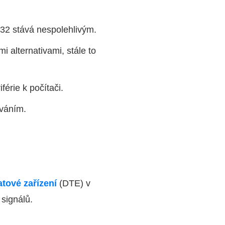
32 stává nespolehlivým.
i alternativami, stále to
érie k počítači.
ováním.
tové zařízení
(DTE) v
 signálů.