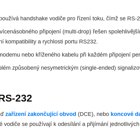
oužívá handshake vodiče pro řízení toku, čímž se RS-2
vícenásobného připojení (multi-drop) řešen spolehlivějším
 kompatibility a rychlosti portu RS232.
odemu nebo kříženého kabelu při každém připojení perif
blém způsobený nesymetrickým (single-ended) signaliz
RS-232
uď
zařízení zakončující obvod
(DCE), nebo
koncové da
ré vodiče se používají k odesílání a přijímání jednotlivých