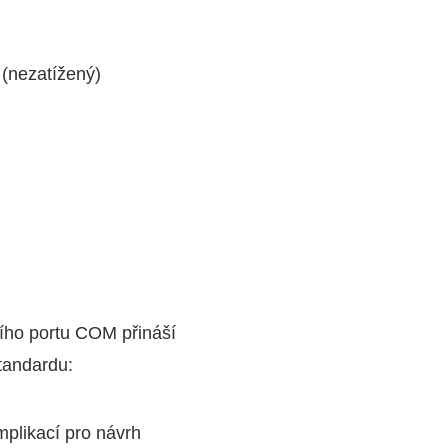
 (nezatížený)
ího portu COM přináší
tandardu:
mplikací pro návrh