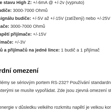
e stavu High Z:
+/-6mA @ +/-2v (vypnuto)
udiče:
3000-7000 Ohmů
ignálu budiče:
+/-5V až +/-15V (zatížený) nebo +/-25V
mače:
3000-7000 Ohmů
pětí přijímače:
+/-15V
jímače:
+/-3V
 a přijímačů na jedné lince:
1 budič a 1 přijímač
rdní omezení
lémy se sériovým portem RS-232? Používání standardn
kterými se musíte vypořádat. Zde jsou zjevná omezení s
nergie v důsledku velkého rozkmitu napětí je velkou ko