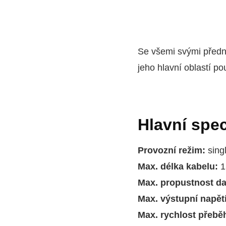
Se všemi svými před
jeho hlavní oblastí po
Hlavní spec
Provozní režim:
sing
Max. délka kabelu:
1
Max. propustnost da
Max. výstupní napět
Max. rychlost přebě