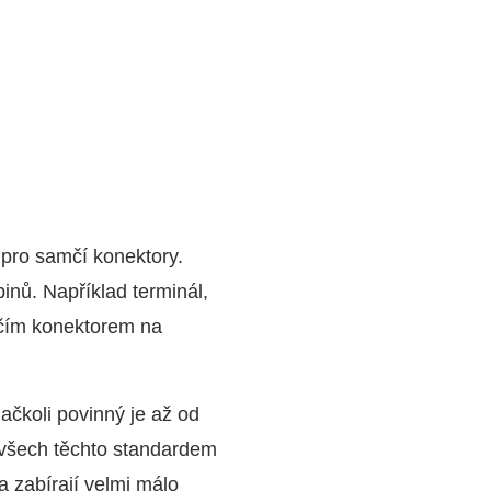
pro samčí konektory.
inů. Například terminál,
mčím konektorem na
ačkoli povinný je až od
e všech těchto standardem
 zabírají velmi málo