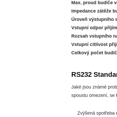
Max. proud budiče v
Impedance zátěže b
Úroveň výstupního s
Vstupní odpor přijí
Rozsah vstupního na
Vstupní citlivost při
Celkový počet budičů
RS232 Standa
Jaké jsou známé prob
spoustu omezení, se 
Zvýšená spotřeba e