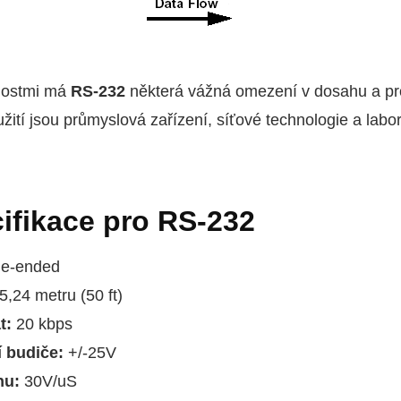
nostmi má
RS-232
některá vážná omezení v dosahu a pro
užití jsou průmyslová zařízení, síťové technologie a labo
ifikace pro RS-232
le-ended
5,24 metru (50 ft)
t:
20 kbps
í budiče:
+/-25V
hu:
30V/uS