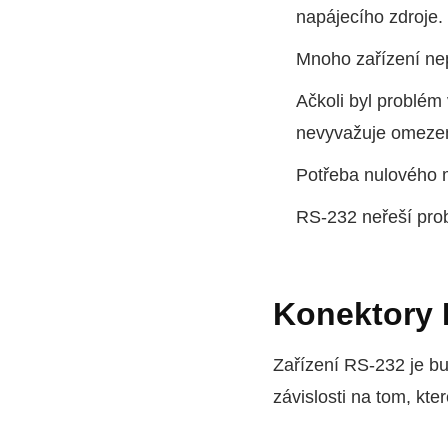
napájecího zdroje.
Mnoho zařízení nep
Ačkoli byl problém 
nevyvažuje omezení
Potřeba nulového m
RS-232 neřeší pro
Konektory 
Zařízení RS-232 je b
závislosti na tom, kte