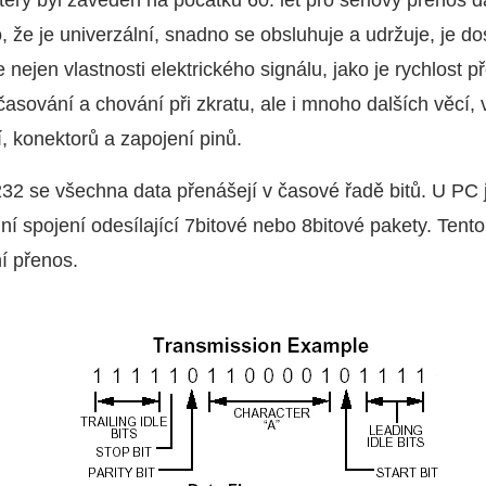
terý byl zaveden na počátku 60. let pro sériový přenos 
, že je univerzální, snadno se obsluhuje a udržuje, je do
nejen vlastnosti elektrického signálu, jako je rychlost 
 časování a chování při zkratu, ale i mnoho dalších věcí
í, konektorů a zapojení pinů.
2 se všechna data přenášejí v časové řadě bitů. U PC 
ní spojení odesílající 7bitové nebo 8bitové pakety. Tent
í přenos.