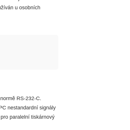
užíván u osobních
í normě RS-232-C.
 PC nestandardní signály
ro paralelní tiskárnový