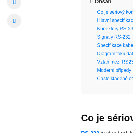
Obsah
Co je sériový k
Hlavní specifika
Konektory RS-2
Signály RS-232
Specifikace kab
Diagram toku da
Vztah mezi RS23
Moderní případy 
Často kladené o
Co je séri