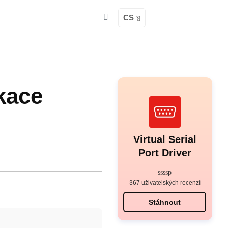
CS
kace
Virtual Serial
Port Driver
367 uživatelských recenzí
Stáhnout