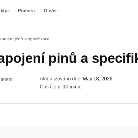
ukty
Podnik
O nás
pojení pinů a specifikace
pojení pinů a specifi
Aktualizováno dne:
May 18, 2026
atelem
Čas čtení:
10 minut