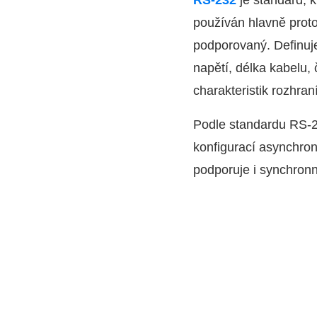
RS-232
je standard, k
používán hlavně proto
podporovaný. Definuje 
napětí, délka kabelu,
charakteristik rozhran
Podle standardu RS-23
konfigurací asynchron
podporuje i synchronn