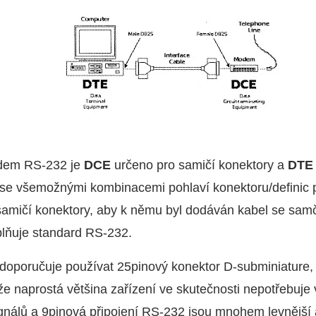
rdem RS-232 je
DCE
určeno pro samičí konektory a
DTE
í se všemožnými kombinacemi pohlaví konektoru/definic p
 samičí konektory, aby k němu byl dodáván kabel se sa
plňuje standard RS-232.
doporučuje používat 25pinový konektor D-subminiature, 
, že naprostá většina zařízení ve skutečnosti nepotřebuj
gnálů a 9pinová připojení RS-232 jsou mnohem levnější a